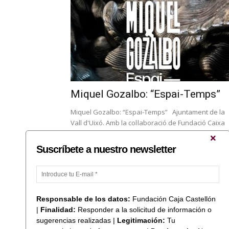
Miquel Gozalbo: “Espai-Temps”
Miquel Gozalbo: “Espai-Temps” Ajuntament de la
Vall d'Uixó. Amb la col·laboració de Fundació Caixa
Castelló Centre Cultural Palau de Vivel (Sanchis
Tarazona, 37, 12600 la Vall...
Suscríbete a nuestro newsletter
...
1
2
3
6
Responsable de los datos:
Fundación Caja Castellón
|
Finalidad:
Responder a la solicitud de información o
sugerencias realizadas |
Legitimación:
Tu