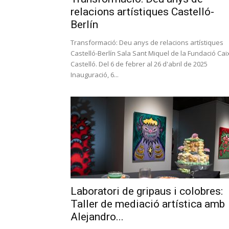
relacions artístiques Castelló-
Berlín
Transformació: Deu anys de relacions artístiques
Castelló-Berlín Sala Sant Miquel de la Fundació Cai
Castelló. Del 6 de febrer al 26 d'abril de 2025
Inauguració, 6...
Laboratori de gripaus i colobres:
Taller de mediació artística amb
Alejandro...