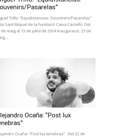
ouvenirs/Pasarelas”
guel Trillo: “Equidistancias: Souvenirs/Pasarelas”
la Sant Miquel de la Fundació Caixa Castelló. Del
 de maig al 13 de juliol de 2024 Inauguració, 23 de
ig,...
lejandro Ocaña: “Post lux
enebras”
ejandro Ocaña: “Post lux tenebras” Del 22 de