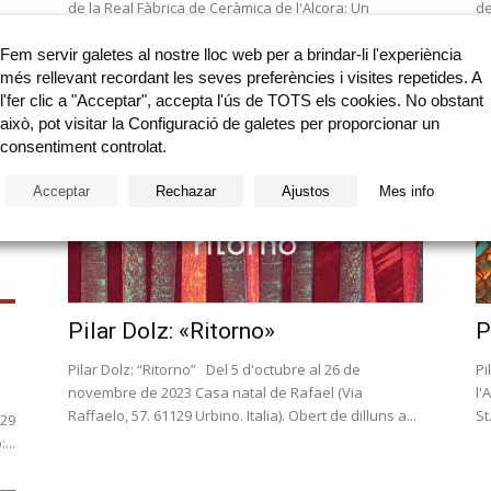
de la Real Fàbrica de Ceràmica de l'Alcora: Un
de
exemple singular de panell devocional...
d'
19
Fem servir galetes al nostre lloc web per a brindar-li l'experiència
a
més rellevant recordant les seves preferències i visites repetides. A
l'fer clic a "Acceptar", accepta l'ús de TOTS els cookies. No obstant
això, pot visitar la Configuració de galetes per proporcionar un
consentiment controlat.
Acceptar
Rechazar
Ajustos
Mes info
Pilar Dolz: «Ritorno»
P
Pilar Dolz: “Ritorno” Del 5 d'octubre al 26 de
Pi
novembre de 2023 Casa natal de Rafael (Via
l'
Raffaelo, 57. 61129 Urbino. Italia). Obert de dilluns a...
St
 29
...