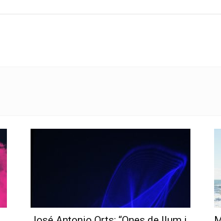
José Antonio Orts: “Ones de llum i
M