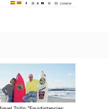
Contacte
iguel Trillo: “Equidistancias: