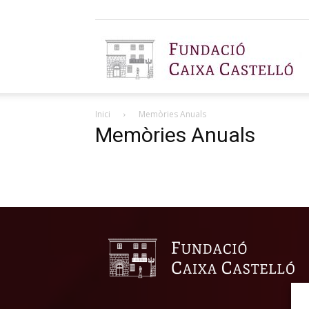
F
Inici
Memòries Anuals
C
Memòries Anuals
C