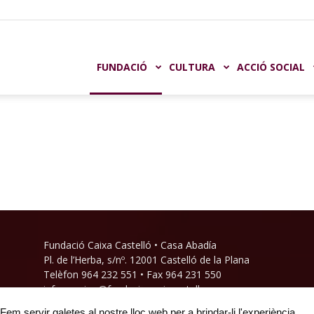
undación
FUNDACIÓ
CULTURA
ACCIÓ SOCIAL
aja
astellón
Fundació Caixa Castelló • Casa Abadía
Pl. de l’Herba, s/nº. 12001 Castelló de la Plana
Telèfon 964 232 551 • Fax 964 231 550
informacion@fundacioncajacastellon.es
Fem servir galetes al nostre lloc web per a brindar-li l'experiència