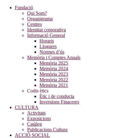
Fundació
Qui Som?
Organigrama
Centres
Identitat corporativa
Informació General
Horaris
Lloguers
Normes d’ús
Memòria i Comptes Anuals
Memòria 2025
Memòria 2024
Memòria 2023
Memòria 2022
Memòria 2021
Codis ètics
Ètic i de conducta
Inversions Finaceres
CULTURA
Activitats
Exposicions
Catàleg
Publicacions Cultura
ACCIÓ SOCIAL