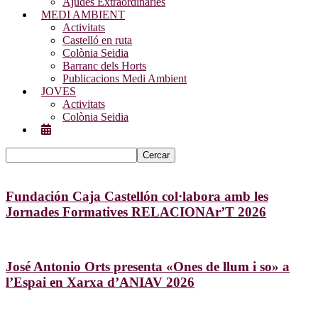
Ajudes Extraordinàries
MEDI AMBIENT
Activitats
Castelló en ruta
Colònia Seidia
Barranc dels Horts
Publicacions Medi Ambient
JOVES
Activitats
Colònia Seidia
Fundación Caja Castellón col·labora amb les
Jornades Formatives RELACIONAr’T 2026
José Antonio Orts presenta «Ones de llum i so» a
l’Espai en Xarxa d’ANIAV 2026