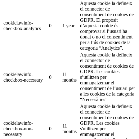
Aquesta cookie la defineix
el connector de
consentiment de cookies de
GDPR. El propòsit
cookielawinfo-
0
1 year
d’aquesta cookie és
checkbox-analytics
comprovar si l’usuari ha
donat o no el consentiment
per a l’ús de cookies de la
categoria “Analytics”.
Aquesta cookie la defineix
el connector de
consentiment de cookies de
GDPR. Les cookies
cookielawinfo-
11
0
s’utilitzen per
checkbox-necessary
months
emmagatzemar el
consentiment de l’usuari per
a les cookies de la categoria
“Necessàries”.
Aquesta cookie la defineix
el connector de
consentiment de cookies de
cookielawinfo-
GDPR. Les cookies
11
checkbox-non-
0
s'utilitzen per
months
necessary
emmagatzemar el