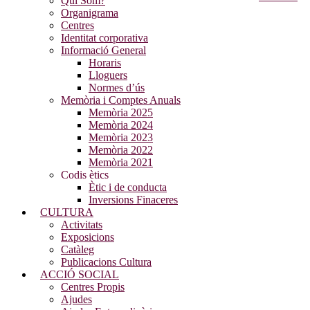
Qui Som?
Organigrama
Centres
Identitat corporativa
Informació General
Horaris
Lloguers
Normes d’ús
Memòria i Comptes Anuals
Memòria 2025
Memòria 2024
Memòria 2023
Memòria 2022
Memòria 2021
Codis ètics
Ètic i de conducta
Inversions Finaceres
CULTURA
Activitats
Exposicions
Catàleg
Publicacions Cultura
ACCIÓ SOCIAL
Centres Propis
Ajudes