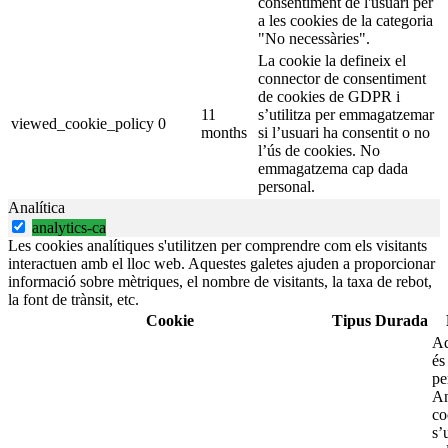
consentiment de l'usuari per
a les cookies de la categoria
"No necessàries".
La cookie la defineix el
connector de consentiment
de cookies de GDPR i
11
s’utilitza per emmagatzemar
viewed_cookie_policy
0
months
si l’usuari ha consentit o no
l’ús de cookies. No
emmagatzema cap dada
personal.
Analítica
analytics-ca
Les cookies analítiques s'utilitzen per comprendre com els visitants
interactuen amb el lloc web. Aquestes galetes ajuden a proporcionar
informació sobre mètriques, el nombre de visitants, la taxa de rebot,
la font de trànsit, etc.
Cookie
Tipus
Durada
Aq
és
pe
An
co
s’