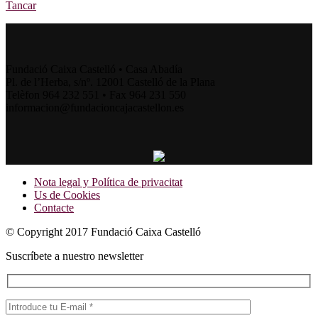
Tancar
Fundació Caixa Castelló • Casa Abadía
Pl. de l’Herba, s/nº. 12001 Castelló de la Plana
Telèfon 964 232 551 • Fax 964 231 550
informacion@fundacioncajacastellon.es
Nota legal y Política de privacitat
Us de Cookies
Contacte
© Copyright 2017 Fundació Caixa Castelló
Suscríbete a nuestro newsletter