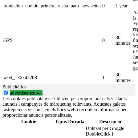
fundacion_cookie_primera_visita_para_newsletter
0
1 year
Aq
la
Yo
re
id
30
GPS
0
ún
minutes
se
us
fu
se
ge
30
wfvt_136742208
1
minutes
Publicitàries
advertisement-ca
Les cookies publicitàries s'utilitzen per proporcionar als visitants
anuncis i campanyes de màrqueting rellevants. Aquestes galetes
rastregen els visitants en els llocs web i recopilen informació per
proporcionar anuncis personalitzats.
Cookie
Tipus
Durada
Descripció
Utilitzat per Google
DoubleClick i