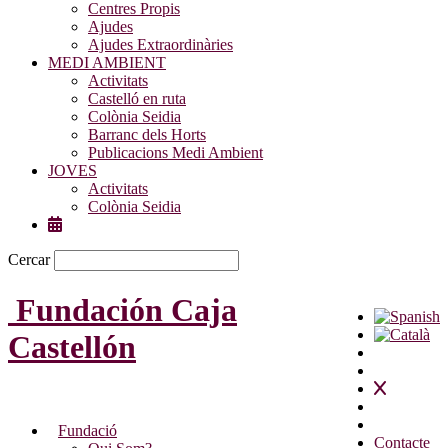
Centres Propis
Ajudes
Ajudes Extraordinàries
MEDI AMBIENT
Activitats
Castelló en ruta
Colònia Seidia
Barranc dels Horts
Publicacions Medi Ambient
JOVES
Activitats
Colònia Seidia
Cercar
Fundación Caja
Castellón
Fundació
Contacte