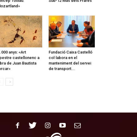
íncep Totilau:
Sub-12 Mas dels Frares
ozartland»
.000 anys: «Art
Fundació Caixa Castelló
pestre castellonenc a
col·labora en el
obra de Juan Bautista
manteniment del servei
rcar»
de transport...