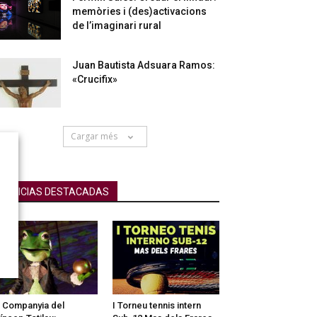
memòries i (des)activacions
de l’imaginari rural
Juan Bautista Adsuara Ramos:
«Crucifix»
Cargar més
NOTICIAS DESTACADAS
 Companyia del
I Torneu tennis intern