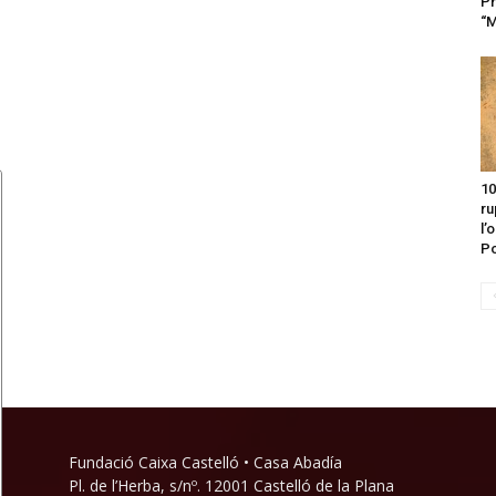
Pr
“M
10
ru
l’
Po
Fundació Caixa Castelló • Casa Abadía
Pl. de l’Herba, s/nº. 12001 Castelló de la Plana