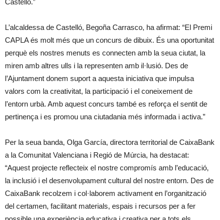
Castelló.”
L’alcaldessa de Castelló, Begoña Carrasco, ha afirmat: “El Premi
CAPLA és molt més que un concurs de dibuix. És una oportunitat
perquè els nostres menuts es connecten amb la seua ciutat, la
miren amb altres ulls i la representen amb il·lusió. Des de
l’Ajuntament donem suport a aquesta iniciativa que impulsa
valors com la creativitat, la participació i el coneixement de
l’entorn urbà. Amb aquest concurs també es reforça el sentit de
pertinença i es promou una ciutadania més informada i activa.”
Per la seua banda, Olga García, directora territorial de CaixaBank
a la Comunitat Valenciana i Regió de Múrcia, ha destacat:
“Aquest projecte reflecteix el nostre compromís amb l’educació,
la inclusió i el desenvolupament cultural del nostre entorn. Des de
CaixaBank recolzem i col·laborem activament en l’organització
del certamen, facilitant materials, espais i recursos per a fer
possible una experiència educativa i creativa per a tots els