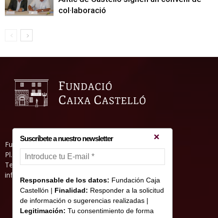
col·laboració
Suscríbete a nuestro newsletter
Fundació Caixa Castelló • Casa Abadía
Pl. de l’Herba, s/nº. 12001 Castelló de la Plana
Telèfon 964 232 551 • Fax 964 231 550
informacion@fundacioncajacastellon.es
Responsable de los datos:
Fundación Caja
Castellón |
Finalidad:
Responder a la solicitud
de información o sugerencias realizadas |
Legitimación:
Tu consentimiento de forma