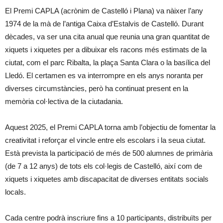
El Premi CAPLA (acrònim de Castelló i Plana) va nàixer l’any
1974 de la mà de l’antiga Caixa d’Estalvis de Castelló. Durant
dècades, va ser una cita anual que reunia una gran quantitat de
xiquets i xiquetes per a dibuixar els racons més estimats de la
ciutat, com el parc Ribalta, la plaça Santa Clara o la basílica del
Lledó. El certamen es va interrompre en els anys noranta per
diverses circumstàncies, però ha continuat present en la
memòria col·lectiva de la ciutadania.
Aquest 2025, el Premi CAPLA torna amb l’objectiu de fomentar la
creativitat i reforçar el vincle entre els escolars i la seua ciutat.
Està prevista la participació de més de 500 alumnes de primària
(de 7 a 12 anys) de tots els col·legis de Castelló, així com de
xiquets i xiquetes amb discapacitat de diverses entitats socials
locals.
Cada centre podrà inscriure fins a 10 participants, distribuïts per