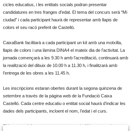
cicles educatius, i les entitats socials podran presentar
candidatures en tres franges d’edat. El tema del concurs serà “Mi
ciudad” i cada participant haurà de representar amb llapis de
colors el seu racó preferit de Castelló.
CaixaBank facilitarà a cada participant un kit amb una motxilla,
llapis de colors i una làmina DINA4 el mateix dia de l’activitat. La
jornada començarà a les 9.30 h amb l’acreditació, continuarà amb
la realització del dibuix de 10.00 h a 11.30 h, i finalitzarà amb
l’entrega de les obres a les 11.45 h.
Les inscripcions estaran obertes durant la segona quinzena de
setembre a través de la pàgina web de la Fundació Caixa
Castelló. Cada centre educatiu o entitat social haurà d’indicar les
dades dels participants, incloent el nom, l’edat i el curs.
El jurat estarà format per representants de l’Ajuntament de