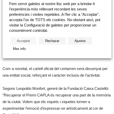
Castelló, CaixaBank i la Fundació Caixa Castelló, entre altres. Els
Fem servir galetes al nostre lloc web per a brindar-li
treballs seran valorats segons els criteris de creativitat,
l'experiència més rellevant recordant les seves
preferències i visites repetides. A l'fer clic a "Acceptar",
originalitat, relació amb el tema, ús del color i expressió personal.
accepta l'ús de TOTS els cookies. No obstant això, pot
visitar la Configuració de galetes per proporcionar un
S’atorgaran premis individuals i col·lectius: un per cada curs de
consentiment controlat.
primària (sis en total), tres premis en la categoria de discapacitat,
Acceptar
Rechazar
Ajustos
i un premi especial per a tota la classe del xiquet o xiqueta
guanyador. A més, les obres premiades s’exposaran a l’oficina All
Mes info
In One Castelló de CaixaBank.
Com a novetat, el cartell oficial del certamen serà dissenyat per
una entitat social, reforçant el caràcter inclusiu de l’activitat.
Segons Leopoldo Monfort, gerent de la Fundació Caixa Castelló:
“Recuperar el Premi CAPLA és recuperar una part de la memòria
de la ciutat. Volem que els xiquets i xiquetes tornen a
experimentar l’emoció d’expressar-se artísticament al cor de