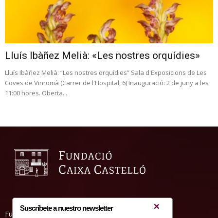
Lluís Ibàñez Melià: «Les nostres orquídies»
Lluís Ibàñez Melià: “Les nostres orquídies” Sala d'Exposicions de Les
Coves de Vinromà (Carrer de l'Hospital, 6) Inauguració: 2 de juny a les
11:00 hores. Oberta...
Suscríbete a nuestro newsletter
Fundació Caixa Castelló • Casa Abadía