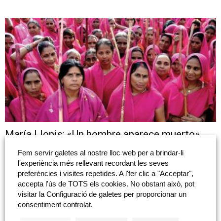
María Llopis: «Un hombre aparece muerto»
María Llopis: "Un home apareix mort" Ajuntament de Les Coves de
Fem servir galetes al nostre lloc web per a brindar-li
Vinromà (Plaça d’Espanya, 19, 12185 Les Coves de Vinromà, Castelló)
l'experiència més rellevant recordant les seves
Del 30 de setembre al 7...
preferències i visites repetides. A l'fer clic a "Acceptar",
accepta l'ús de TOTS els cookies. No obstant això, pot
visitar la Configuració de galetes per proporcionar un
consentiment controlat.