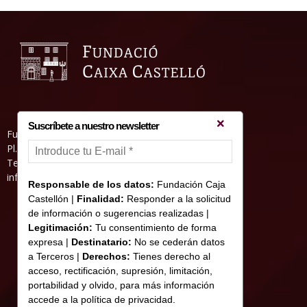
Suscríbete a nuestro newsletter
Fundació Caixa Castelló • Casa Abadía
Pl. de l’Herba, s/nº. 12001 Castelló de la Plana
Telèfon 964 232 551 • Fax 964 231 550
informacion@fundacioncajacastellon.es
Responsable de los datos:
Fundación Caja
Castellón |
Finalidad:
Responder a la solicitud
de información o sugerencias realizadas |
Legitimación:
Tu consentimiento de forma
expresa |
Destinatario:
No se cederán datos
a Terceros |
Derechos:
Tienes derecho al
acceso, rectificación, supresión, limitación,
portabilidad y olvido, para más información
accede a la política de privacidad.