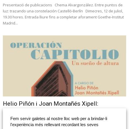
Presentació de publicacions Chema Alvargonzález. Entre puntos de
luz: trazando una constelación Castelló-Berlín Dimecres, 12 de juliol,
19.30 hores. Entrada lliure fins a completar aforament Goethe-Institut
Madrid...
Helio Piñón i Joan Montañés Xipell:
«Operación Capitolio: Un sueño de...
Fem servir galetes al nostre lloc web per a brindar-li
Helio Piñón i Joan Montañés Xipell: "Operación Capitolio: Un sueño de
l'experiència més rellevant recordant les seves
altura" Xarra-col·loqui. Dimecres, 8 de juny, 19.30 hores. Entrada lliure