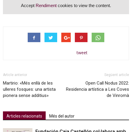
Accept
Rendiment
cookies to view the content.
tweet
Article anterior
Següent article
Martirio: «Més enllà de les
Open Call Nodus 2022:
ulleres fosques: una artista
Residencia artística a Les Coves
pionera sense additius»
de Vinromà
Articles relacionats
Més del autor
Fundación Caja Castellón col·labora amb