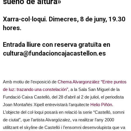
sueño de altura»
Xarra-col·loqui. Dimecres, 8 de juny, 19.30
hores.
Entrada lliure con reserva gratuïta en
cultura@fundacioncajacastellon.es
Amb motiu de l’exposició de
Chema Alvargonzález
“Entre puntos
de luz: trazando una constelación”
, a la Sala San Miguel de la
Fundació Caixa Castelló, del 28 d’abril al 2 de juliol, el periodista
Joan Montañés Xipell entrevistarà l’arquitecte
Helio Piñón
.
L’objecte del col·loqui posarà en relació la serie “Castelló, somni
de ciutat”, que l’artista Alvargózalez, va realitzar l’any 2000
utilitzant el skyline de Castelló i l’ensomni desenvolupista que va