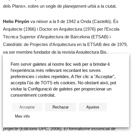
dels Plans», sobre un segle de planejament urbà a la ciutat.
Helio Pinyón
va néixer a la fi de 1942 a Onda (Castelló). És
Arquitecte (1966) i Doctor en Arquitectura (1976) per l’Escola
Tècnica Superior d’Arquitectura de Barcelona (ETSAB) i
Catedràtic de Projectes d’Arquitectura en la ETSAB des de 1979,
va ser membre fundador de la revista Arquitectura Bis.
Fem servir galetes al nostre lloc web per a brindar-li
Autor de més d’una vintena de llibres el centre de gravetat dels
l'experiència més rellevant recordant les seves
quals teòric és el sentit estètic i la vigència de l’arquitectura
preferències i visites repetides. A l'fer clic a "Acceptar",
moderna. Entre ells,
Reflexió històrica de l’arquitectura
accepta l'ús de TOTS els cookies. No obstant això, pot
visitar la Configuració de galetes per proporcionar un
moderna
(Península, 1980),
Arquitectura de les
consentiment controlat.
neoavantguardes
(Gustavo Gili, 1984 / Xúquer, 1989),
Curs bàsic
de projectes
(Edicions UPC, 1998),
Helio Pinyón. Passió pels
Acceptar
Rechazar
Ajustos
sentits
(Edicions del CTAC, 2003),
El projecte com
Mes info
(re)construcció
(Edicions UPC, 2005),
Teoria del
projecte
(Edicions UPC, 2006),
El formalisme essencial de