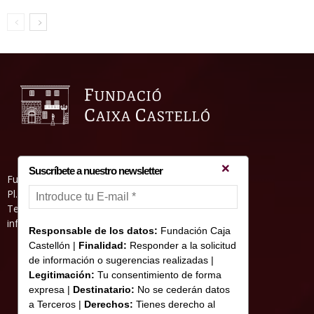
Suscríbete a nuestro newsletter
Fundació Caixa Castelló • Casa Abadía
Pl. de l’Herba, s/nº. 12001 Castelló de la Plana
Telèfon 964 232 551 • Fax 964 231 550
informacion@fundacioncajacastellon.es
Responsable de los datos:
Fundación Caja
Castellón |
Finalidad:
Responder a la solicitud
de información o sugerencias realizadas |
Legitimación:
Tu consentimiento de forma
expresa |
Destinatario:
No se cederán datos
a Terceros |
Derechos:
Tienes derecho al