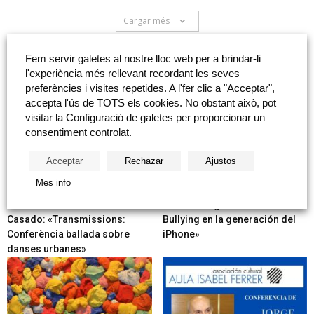
Cargar més
Fem servir galetes al nostre lloc web per a brindar-li
NOTICIAS DESTACADAS
l'experiència més rellevant recordant les seves
preferències i visites repetides. A l'fer clic a "Acceptar",
accepta l'ús de TOTS els cookies. No obstant això, pot
visitar la Configuració de galetes per proporcionar un
consentiment controlat.
Acceptar
Rechazar
Ajustos
Mes info
Guille Vidal-Ribas & Javi
Nora Rodríguez: «Parar el
Casado: «Transmissions:
Bullying en la generación del
Conferència ballada sobre
iPhone»
danses urbanes»