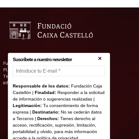
Suscríbete a nuestro newsletter
Fundació Caixa Castelló • Casa Abadía
Pl. de l’Herba, s/nº. 12001 Castelló de la Plana
Telèfon 964 232 551 • Fax 964 231 550
informacion@fundacioncajacastellon.es
Responsable de los datos:
Fundación Caja
Castellón |
Finalidad:
Responder a la solicitud
de información o sugerencias realizadas |
Legitimación:
Tu consentimiento de forma
expresa |
Destinatario:
No se cederán datos
a Terceros |
Derechos:
Tienes derecho al
acceso, rectificación, supresión, limitación,
portabilidad y olvido, para más información
accede a la política de privacidad.