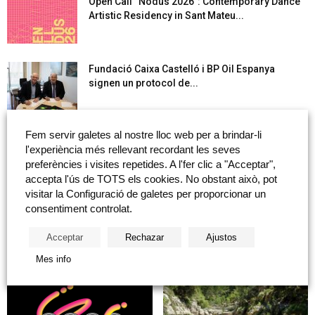
Open Call “Nodus 2026”: Contemporary Dance
Artistic Residency in Sant Mateu...
Fundació Caixa Castelló i BP Oil Espanya
signen un protocol de...
Fem servir galetes al nostre lloc web per a brindar-li
Leonardo Bellés Castella: «Retrato de Salvador
l'experiència més rellevant recordant les seves
Guinot»
preferències i visites repetides. A l'fer clic a "Acceptar",
accepta l'ús de TOTS els cookies. No obstant això, pot
visitar la Configuració de galetes per proporcionar un
Cargar més
consentiment controlat.
Acceptar
Rechazar
Ajustos
NOTICIAS DESTACADAS
Mes info