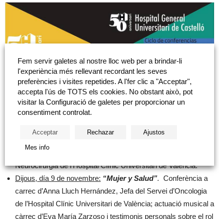
Fem servir galetes al nostre lloc web per a brindar-li
l'experiència més rellevant recordant les seves
preferències i visites repetides. A l'fer clic a "Acceptar",
accepta l'ús de TOTS els cookies. No obstant això, pot
visitar la Configuració de galetes per proporcionar un
consentiment controlat.
Dijous, dia 2 de novembre:
“
El puzle de la Asistencia
Acceptar
Rechazar
Ajustos
Hospitalaria: visión del neurocirujano”
.
Conferència a
Mes info
càrrec de José Manuel González Darder, Jefe del Servei de
Neurocirurgia de l’Hospital Clínic Universitari de València.
Dijous, día 9 de novembre:
“Mujer y Salud”
.
Conferència a
carrec d’Anna Lluch Hernández, Jefa del Servei d’Oncologia
de l’Hospital Clínic Universitari de València; actuació musical a
càrrec d’Eva María Zarzoso i testimonis personals sobre el rol