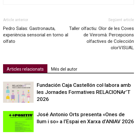
Article anterior
Següent article
Pedro Salas: Gastronauta,
Taller olfactiu: Olor de les Coves
experiència sensorial en torno al
de Vinromà: Percepcions
olfato
olfactives de Colección
olorVISUAL
Articles relacionats
Més del autor
Fundación Caja Castellón col·labora amb
les Jornades Formatives RELACIONAr’T
2026
José Antonio Orts presenta «Ones de
llum i so» a l’Espai en Xarxa d’ANIAV 2026