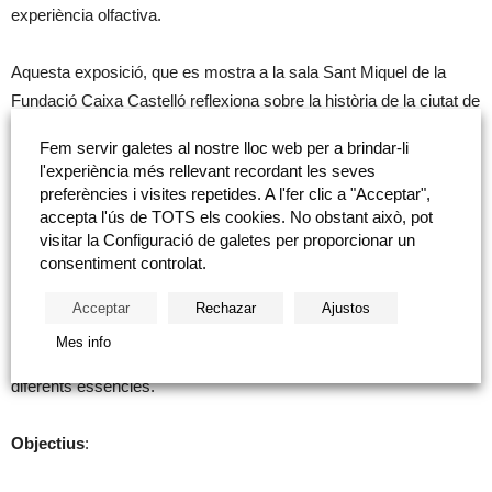
experiència olfactiva.
Aquesta exposició, que es mostra a la sala Sant Miquel de la
Fundació Caixa Castelló reflexiona sobre la història de la ciutat de
Castelló a partir de quatre cultius significatius: cànem, garrofes,
Fem servir galetes al nostre lloc web per a brindar-li
taronges i arròs; així com en el mar i el port; tots ells part
l'experiència més rellevant recordant les seves
indispensable de la seva història. Olorant cada vegetal es
preferències i visites repetides. A l'fer clic a "Acceptar",
relacionen diferents obres de colección olorVISUAL.
accepta l'ús de TOTS els cookies. No obstant això, pot
visitar la Configuració de galetes per proporcionar un
consentiment controlat.
La colección olorVISUAL de la Fundación Ernesto Ventós té un
punt de partida molt concret: la relació d’Ernesto Ventós amb
Acceptar
Rechazar
Ajustos
l’olor (ell era perfumista i tenia olfacte absolut) i el mon visual. La
Mes info
visita incorporarà un taller olfactiu on experimentarem amb les
diferents essències.
Objectius
: