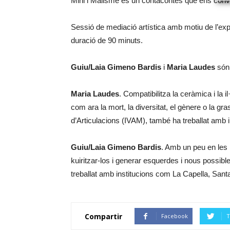
Mini i Malisme és un contacontes que ens convi
Sessió de mediació artística amb motiu de l’exp
duració de 90 minuts.
Guiu/Laia Gimeno Bardis
i
Maria Laudes
són 
Maria Laudes
. Compatibilitza la ceràmica i la
com ara la mort, la diversitat, el gènere o la
d’Articulacions (IVAM), també ha treballat amb
Guiu/Laia Gimeno Bardis
. Amb un peu en les ru
kuiritzar-los i generar esquerdes i nous possibl
treballat amb institucions com La Capella, San
Compartir
Facebook
T