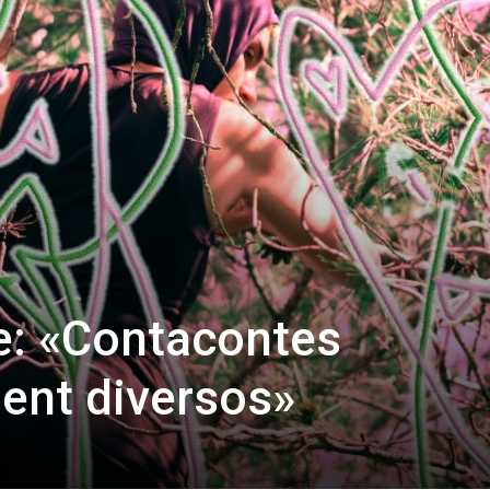
e: «Contacontes
nt diversos»