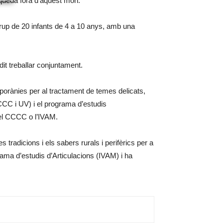
 queda fora d’aquest món.
grup de 20 infants de 4 a 10 anys, amb una
it treballar conjuntament.
mporànies per al tractament de temes delicats,
CCC i UV) i el programa d’estudis
 el CCCC o l’IVAM.
es tradicions i els sabers rurals i perifèrics per a
rama d’estudis d’Articulacions (IVAM) i ha