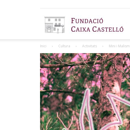
F
Inici
Cultura
Activitats
Mini i Mali
C
C