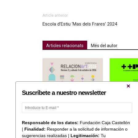
Article anterior
Escola d’Estiu ‘Mas dels Frares’ 2024
Articles relacionats
Més del autor
Suscríbete a nuestro newsletter
Fundación Caja Castellón
José Antonio O
col·labora amb les Jornades
«Ones de llum i 
Formatives RELACIONAr’T 2026
Xarxa d’ANIAV 
Responsable de los datos:
Fundación Caja Castellón
|
Finalidad:
Responder a la solicitud de información o
sugerencias realizadas |
Legitimación:
Tu