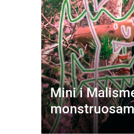
Mini i Malism
monstruosame