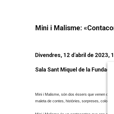
Mini i Malisme: «Contac
Divendres, 12 d’abril de 2023, 
Sala Sant Miquel de la Fundació
Mini i Malisme, són dos éssers que venen del món
maleta de contes, històries, sorpreses, colors, b