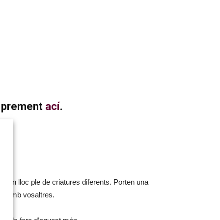
ia prement
ací
.
, un lloc ple de criatures diferents. Porten una
les amb vosaltres.