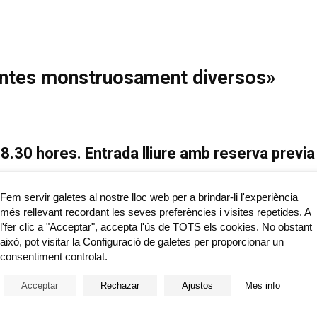
ontes monstruosament diversos»
18.30 hores. Entrada lliure amb reserva prev
 Caixa Castelló (carrer d’Enmig, 17. Castelló)
Fem servir galetes al nostre lloc web per a brindar-li l'experiència
més rellevant recordant les seves preferències i visites repetides. A
l'fer clic a "Acceptar", accepta l'ús de TOTS els cookies. No obstant
això, pot visitar la Configuració de galetes per proporcionar un
consentiment controlat.
 dels monstres, un lloc que està molt lluny i molt a prop a la vegada
rilli-brilli, pors, amor i preguntes; i tenen moltes ganes de compartir-
Acceptar
Rechazar
Ajustos
Mes info