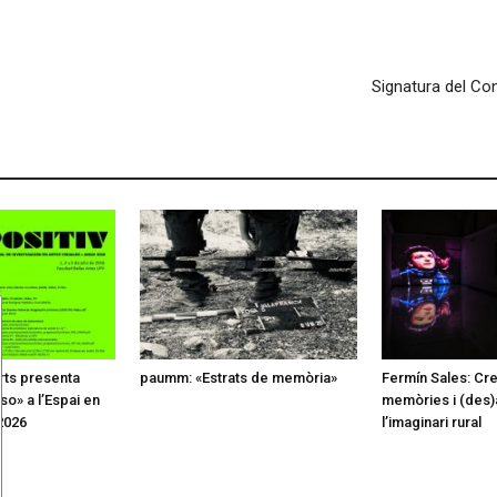
Signatura del Co
rts presenta
paumm: «Estrats de memòria»
Fermín Sales: Creu
so» a l’Espai en
memòries i (des)
2026
l’imaginari rural