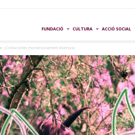
undación
FUNDACIÓ
CULTURA
ACCIÓ SOCIAL
sme: «Contacontes monstruosament diversos»
aja
astellón