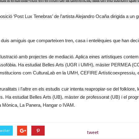
da a endinsar-nos en el món de la diferència, allà on viu tothom que
osició ‘Post Lux Tenebras’ de l’artista Alejandro Ocaña dirigida a un 
duis amiguis que comparteixen tren, casa i entelèquies que han decid
 il·lustració amb projectes de mediació. Aplica eines artístiques conte
 grassofòbia. Ha estudiat Belles Arts (UGR i UMH), màster PERMEA (C
 institucions com CulturaLab en la UMH, CEFIRE Artísticoexpressiu,
ralitats i l’altre en els estudis cuir intenta reapropiar-se del folklore, l
es. Ha estudiat Belles Arts (UB), màster de professorat (UB) i el prog
ta Mònica, La Panera, Hangar o IVAM.
witter
tweet