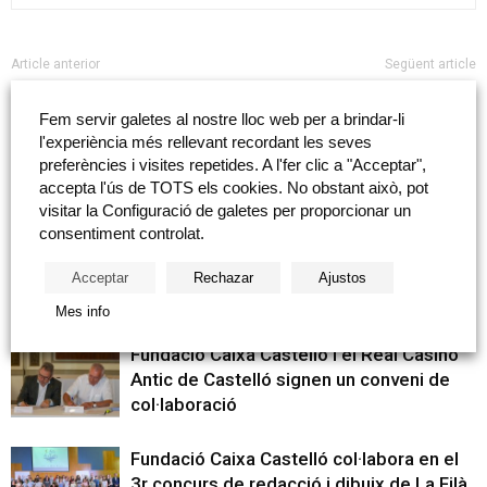
Article anterior
Següent article
Día Internacional de la Dansa
Mini i Malisme: «Contacontes
monstruosament diversos»
Fem servir galetes al nostre lloc web per a brindar-li
l'experiència més rellevant recordant les seves
preferències i visites repetides. A l'fer clic a "Acceptar",
accepta l'ús de TOTS els cookies. No obstant això, pot
Articles relacionats
Més del autor
visitar la Configuració de galetes per proporcionar un
consentiment controlat.
Patim presenta el seu estudi sobre joc
patològic i lliura els seus premis anuals
Acceptar
Rechazar
Ajustos
Mes info
Fundació Caixa Castelló i el Real Casino
Antic de Castelló signen un conveni de
col·laboració
Fundació Caixa Castelló col·labora en el
3r concurs de redacció i dibuix de La Filà