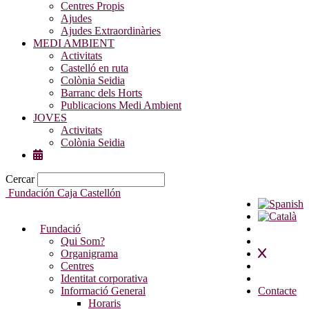
Centres Propis
Ajudes
Ajudes Extraordinàries
MEDI AMBIENT
Activitats
Castelló en ruta
Colònia Seidia
Barranc dels Horts
Publicacions Medi Ambient
JOVES
Activitats
Colònia Seidia
Cercar
Fundación Caja Castellón
Fundació
Qui Som?
Organigrama
Centres
Identitat corporativa
Informació General
Contacte
Horaris