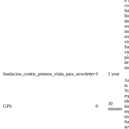
d’
co
fu
ll
da
re
in
no
vi
fo
vi
pà
de
an
fundacion_cookie_primera_visita_para_newsletter
0
1 year
Aq
la
Yo
re
id
30
GPS
0
ún
minutes
se
us
fu
se