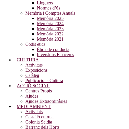
Lloguers
Normes d’ús
Memòria i Comptes Anuals
Memòria 2025
Memòria 2024
Memòria 2023
Memòria 2022
Memòria 2021
Codis ètics
Ètic i de conducta
Inversions Finaceres
CULTURA
Activitats
Exposicions
Catàleg
Publicacions Cultura
ACCIÓ SOCIAL
Centres Propis
Ajudes
Ajudes Extraordinàries
MEDI AMBIENT
Activitats
Castelló en ruta
Colònia Seidia
Barranc dels Horts