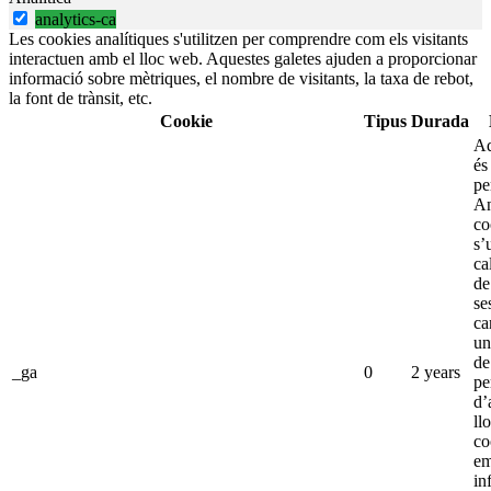
analytics-ca
Les cookies analítiques s'utilitzen per comprendre com els visitants
interactuen amb el lloc web. Aquestes galetes ajuden a proporcionar
informació sobre mètriques, el nombre de visitants, la taxa de rebot,
la font de trànsit, etc.
Cookie
Tipus
Durada
Aq
és
pe
An
co
s’
ca
de
se
ca
un
de
_ga
0
2 years
pe
d’
ll
co
e
in