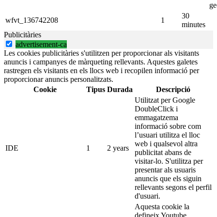
ge
30
wfvt_136742208
1
minutes
Publicitàries
advertisement-ca
Les cookies publicitàries s'utilitzen per proporcionar als visitants
anuncis i campanyes de màrqueting rellevants. Aquestes galetes
rastregen els visitants en els llocs web i recopilen informació per
proporcionar anuncis personalitzats.
Cookie
Tipus
Durada
Descripció
Utilitzat per Google
DoubleClick i
emmagatzema
informació sobre com
l’usuari utilitza el lloc
web i qualsevol altra
IDE
1
2 years
publicitat abans de
visitar-lo. S'utilitza per
presentar als usuaris
anuncis que els siguin
rellevants segons el perfil
d'usuari.
Aquesta cookie la
defineix Youtube.