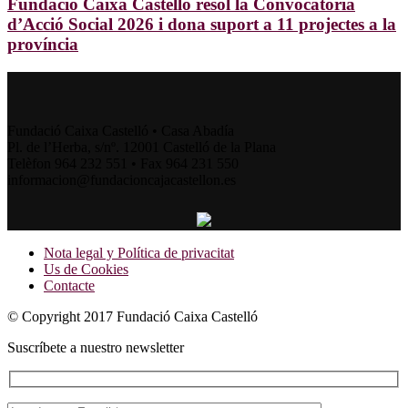
Fundació Caixa Castelló resol la Convocatòria
d’Acció Social 2026 i dona suport a 11 projectes a la
província
Fundació Caixa Castelló • Casa Abadía
Pl. de l’Herba, s/nº. 12001 Castelló de la Plana
Telèfon 964 232 551 • Fax 964 231 550
informacion@fundacioncajacastellon.es
Nota legal y Política de privacitat
Us de Cookies
Contacte
© Copyright 2017 Fundació Caixa Castelló
Suscríbete a nuestro newsletter