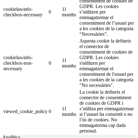
consentiment de cookies de
GDPR. Les cookies
cookielawinfo-
11
0
s’utilitzen per
checkbox-necessary
months
emmagatzemar el
consentiment de l’usuari per
a les cookies de la categoria
“Necessàries”.
Aquesta cookie la defineix
el connector de
consentiment de cookies de
cookielawinfo-
GDPR. Les cookies
11
checkbox-non-
0
s'utilitzen per
months
necessary
emmagatzemar el
consentiment de l'usuari per
a les cookies de la categoria
"No necessàries".
La cookie la defineix el
connector de consentiment
de cookies de GDPR i
11
s’utilitza per emmagatzemar
viewed_cookie_policy
0
months
si l’usuari ha consentit o no
l’ús de cookies. No
emmagatzema cap dada
personal.
Analítica