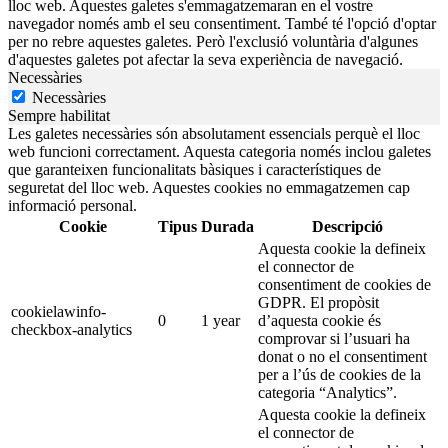
lloc web. Aquestes galetes s'emmagatzemaran en el vostre
navegador només amb el seu consentiment. També té l'opció d'optar
per no rebre aquestes galetes. Però l'exclusió voluntària d'algunes
d'aquestes galetes pot afectar la seva experiència de navegació.
Necessàries
Necessàries
Sempre habilitat
Les galetes necessàries són absolutament essencials perquè el lloc
web funcioni correctament. Aquesta categoria només inclou galetes
que garanteixen funcionalitats bàsiques i característiques de
seguretat del lloc web. Aquestes cookies no emmagatzemen cap
informació personal.
Cookie
Tipus
Durada
Descripció
Aquesta cookie la defineix
el connector de
consentiment de cookies de
GDPR. El propòsit
cookielawinfo-
0
1 year
d’aquesta cookie és
checkbox-analytics
comprovar si l’usuari ha
donat o no el consentiment
per a l’ús de cookies de la
categoria “Analytics”.
Aquesta cookie la defineix
el connector de