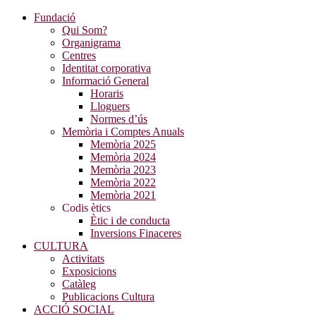
Fundació
Qui Som?
Organigrama
Centres
Identitat corporativa
Informació General
Horaris
Lloguers
Normes d’ús
Memòria i Comptes Anuals
Memòria 2025
Memòria 2024
Memòria 2023
Memòria 2022
Memòria 2021
Codis ètics
Ètic i de conducta
Inversions Finaceres
CULTURA
Activitats
Exposicions
Catàleg
Publicacions Cultura
ACCIÓ SOCIAL