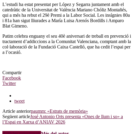
L’estudi ha estat presentat per López y Segarra juntament amb el
catedràtic de la Universitat de València Mariano Chóliz Montañés,
qui a més ha rebut el 29è Premi a la Labor Social. Les insígnies 80a
i 81a han sigut lliurades a María Luisa Arenós Bordills i Amparo
Blat Gimeno.
Patim celebra enguany el seu 40è aniversari de treball en prevenció i
tractament d’addiccions a la Comunitat Valenciana, comptant amb la
col·laboració de la Fundació Caixa Castelló, que ha cedit l’espai per
a l’ocasió.
Compartir
Facebook
Twitter
tweet
Article anterior
paumm: «Estrats de memòria»
Següent article
José Antonio Orts presenta «Ones de llum i so» a
l’Espai en Xarxa d’ANIAV 2026
Articles relacionats
Més del autor