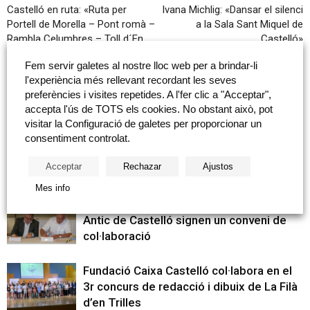
Castelló en ruta: «Ruta per
Ivana Michlig: «Dansar el silenci
Portell de Morella – Pont romà –
a la Sala Sant Miquel de
Rambla Celumbres – Toll d´En
Castelló»
Drac»
Fem servir galetes al nostre lloc web per a brindar-li
l'experiència més rellevant recordant les seves
preferències i visites repetides. A l'fer clic a "Acceptar",
Articles relacionats
Més del autor
accepta l'ús de TOTS els cookies. No obstant això, pot
visitar la Configuració de galetes per proporcionar un
Patim presenta el seu estudi sobre joc
consentiment controlat.
patològic i lliura els seus premis anuals
Acceptar
Rechazar
Ajustos
Mes info
Fundació Caixa Castelló i el Real Casino
Antic de Castelló signen un conveni de
col·laboració
Fundació Caixa Castelló col·labora en el
3r concurs de redacció i dibuix de La Filà
d’en Trilles