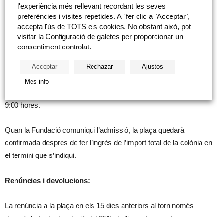
l'experiència més rellevant recordant les seves
Al segon germà: 10%
preferències i visites repetides. A l'fer clic a "Acceptar",
accepta l'ús de TOTS els cookies. No obstant això, pot
Al tercer germà o més: 15%
visitar la Configuració de galetes per proporcionar un
consentiment controlat.
Inscripció:
Acceptar
Rechazar
Ajustos
Enviant el formulari del web: https://castellon-en-ruta-
Mes info
cultural.es/colonias-verano-castellon/ S’habilitarà el 2 d’abril a les
9:00 hores.
Quan la Fundació comuniqui l’admissió, la plaça quedarà
confirmada després de fer l’ingrés de l’import total de la colònia en
el termini que s’indiqui.
Renúncies i devolucions:
La renúncia a la plaça en els 15 dies anteriors al torn només