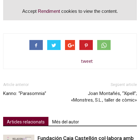
Accept
Rendiment
cookies to view the content.
tweet
Article anterior
Següent article
Kanno: “Parasomnia”
Joan Montañés, “Xipell”;
«Monstres, S.L., taller de còmic»
Articles relacionats
Més del autor
Fundación Caja Castellón col·labora amb