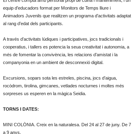
El centre compta amb personal propi de cuina i manteniment, i un
equip d’educadors format per Monitors de Temps lliure i
Animadors Juvenils que realitzen un programa d’activitats adaptat
al rang d’edat dels participants.
A través d’activitats lúdiques i participatives, jocs tradicionals i
cooperatius, i tallers es potencia la seua creativitat i autonomia, a
més de fomentar la convivència, les relacions d’amistat i la
companyonia en un ambient de desconnexió digital.
Excursions, sopars sota les estreles, piscina, jocs d’aigua,
rocòdrom, tirolina, gimcanes, vetlades nocturnes i moltes més
sorpreses us esperen en la màgica Seidia.
TORNS I DATES:
MINI COLÒNIA. Creix en la naturalesa. Del 24 al 27 de juny. De 7
a 9 anys.