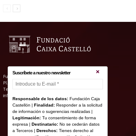
Suscríbete a nuestro newsletter
Fundació Caixa Castelló • Casa Abadía
Pl. de l’Herba, s/nº. 12001 Castelló de la Plana
Telèfon 964 232 551 • Fax 964 231 550
informacion@fundacioncajacastellon.es
Responsable de los datos:
Fundación Caja
Castellón |
Finalidad:
Responder a la solicitud
de información o sugerencias realizadas |
Legitimación:
Tu consentimiento de forma
expresa |
Destinatario:
No se cederán datos
a Terceros |
Derechos:
Tienes derecho al