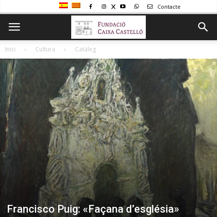
Contacte
Inici
Cultura
Catàleg
Francisco Puig: «Façana d’església»