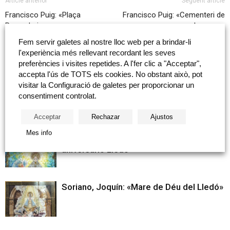
Article anterior
Següent article
Francisco Puig: «Plaça
Francisco Puig: «Cementeri de
Pescaderia»
barques»
Fem servir galetes al nostre lloc web per a brindar-li
l'experiència més rellevant recordant les seves
Articles relacionats
Més del autor
preferències i visites repetides. A l'fer clic a "Acceptar",
accepta l'ús de TOTS els cookies. No obstant això, pot
visitar la Configuració de galetes per proporcionar un
Salvador Dalí: «Sèrie de taulells de
consentiment controlat.
Salvador Dalí»
Acceptar
Rechazar
Ajustos
Mes info
Cerezo Moreno, Francisco: «Cartel 50
aniversario Lledó»
Soriano, Joquín: «Mare de Déu del Lledó»