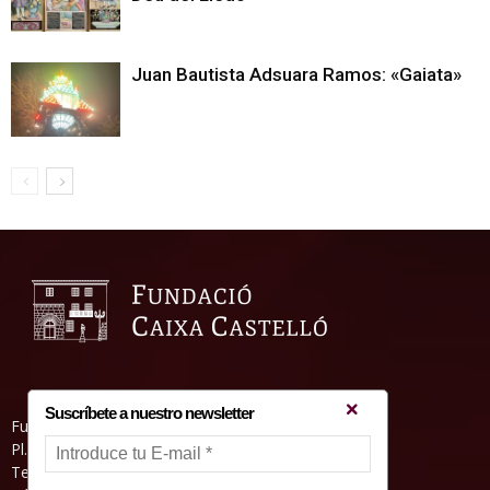
Juan Bautista Adsuara Ramos: «Gaiata»
Suscríbete a nuestro newsletter
Fundació Caixa Castelló • Casa Abadía
Pl. de l’Herba, s/nº. 12001 Castelló de la Plana
Telèfon 964 232 551 • Fax 964 231 550