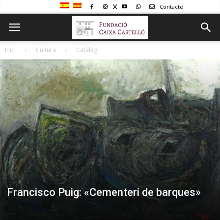
Contacte
Inici
Cultura
Catàleg
Francisco Puig: «Cementeri de barques»