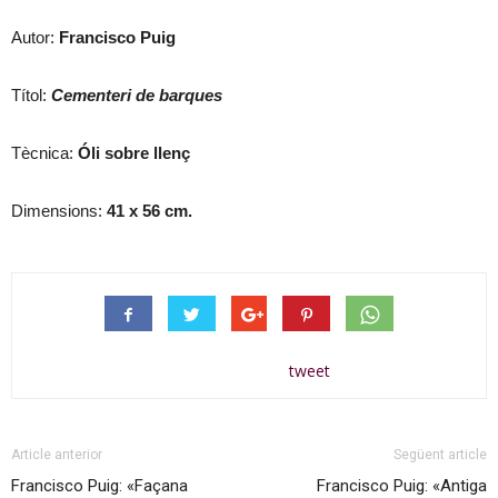
Autor:
Francisco Puig
Títol:
Cementeri de barques
Tècnica:
Óli sobre llenç
Dimensions:
41 x 56
cm.
tweet
Article anterior
Següent article
Francisco Puig: «Façana
Francisco Puig: «Antiga