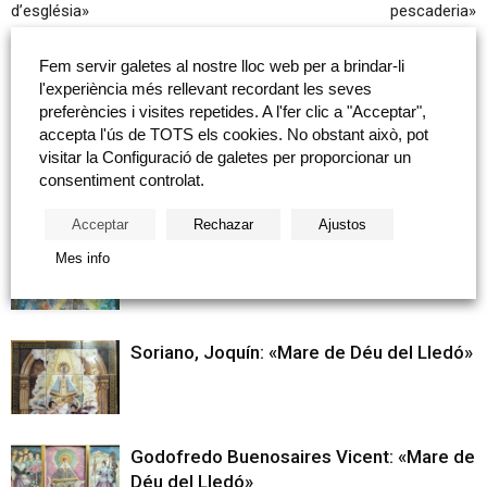
d’església»
pescaderia»
Fem servir galetes al nostre lloc web per a brindar-li
Articles relacionats
Més del autor
l'experiència més rellevant recordant les seves
preferències i visites repetides. A l'fer clic a "Acceptar",
accepta l'ús de TOTS els cookies. No obstant això, pot
Salvador Dalí: «Sèrie de taulells de
visitar la Configuració de galetes per proporcionar un
Salvador Dalí»
consentiment controlat.
Acceptar
Rechazar
Ajustos
Cerezo Moreno, Francisco: «Cartel 50
Mes info
aniversario Lledó»
Soriano, Joquín: «Mare de Déu del Lledó»
Godofredo Buenosaires Vicent: «Mare de
Déu del Lledó»