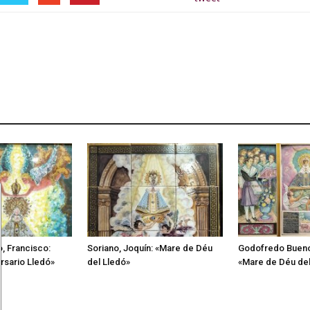
, Francisco:
Soriano, Joquín: «Mare de Déu
Godofredo Bueno
ersario Lledó»
del Lledó»
«Mare de Déu del