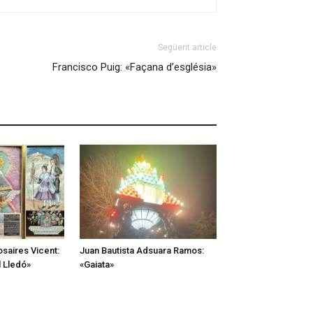
Següent article
Francisco Puig: «Façana d’església»
saires Vicent:
Juan Bautista Adsuara Ramos:
 Lledó»
«Gaiata»