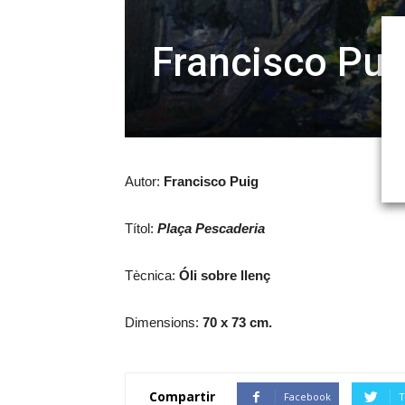
Francisco Pui
Autor:
Francisco Puig
Títol:
Plaça Pescaderia
Tècnica:
Óli sobre llenç
Dimensions:
70 x 73
cm.
Compartir
Facebook
T