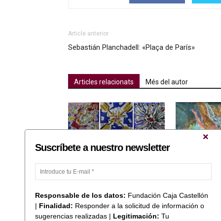
Article anterior
Sebastián Planchadell: «Plaça de París»
Articles relacionats
Més del autor
Suscríbete a nuestro newsletter
Salvador Dalí: «Sèrie de taulells
Cerezo Moreno
de Salvador Dalí»
«Cartel 50 aniv
Responsable de los datos:
Fundación Caja Castellón
|
Finalidad:
Responder a la solicitud de información o
sugerencias realizadas |
Legitimación:
Tu