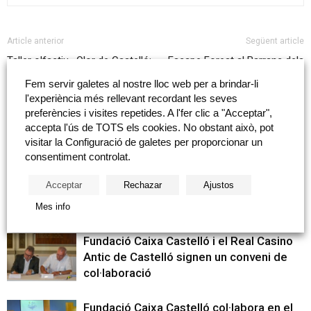
Article anterior
Següent article
Taller olfactiu «Olor de Castelló:
Escape Forest al Barranc dels
Percepcions olfactives de
Horts
Fem servir galetes al nostre lloc web per a brindar-li
Colección olorVISUAL»
l'experiència més rellevant recordant les seves
preferències i visites repetides. A l'fer clic a "Acceptar",
accepta l'ús de TOTS els cookies. No obstant això, pot
Articles relacionats
Més del autor
visitar la Configuració de galetes per proporcionar un
consentiment controlat.
Patim presenta el seu estudi sobre joc
Acceptar
Rechazar
Ajustos
patològic i lliura els seus premis anuals
Mes info
Fundació Caixa Castelló i el Real Casino
Antic de Castelló signen un conveni de
col·laboració
Fundació Caixa Castelló col·labora en el