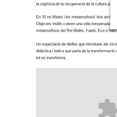
la urgència de la recuperació de la cultura popu
En ‘El rei Mides i les metamorfosis’ dos amics e
Objectes inútils cobren una vida inesperada per a
metamorfosis del Rei Mides, Faetó, Eco o Narc
Un espectacle de titelles que introdueix als xico
didàctica i lúdica que parla de la transformaci
tot es transforma.