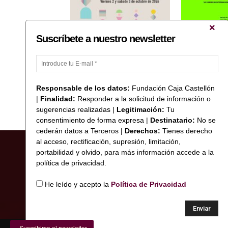
Suscríbete a nuestro newsletter
Fundación Caja Castellón
José Antonio O
col·labora amb les Jornades
«Ones de llum i 
Formatives RELACIONAr’T 2026
Xarxa d’ANIAV 
Responsable de los datos:
Fundación Caja Castellón
|
Finalidad:
Responder a la solicitud de información o
sugerencias realizadas |
Legitimación:
Tu
consentimiento de forma expresa |
Destinatario:
No se
cederán datos a Terceros |
Derechos:
Tienes derecho
al acceso, rectificación, supresión, limitación,
portabilidad y olvido, para más información accede a la
política de privacidad.
He leído y acepto la
Política de Privacidad
© Copyright 2017 Fundació Caixa Castelló