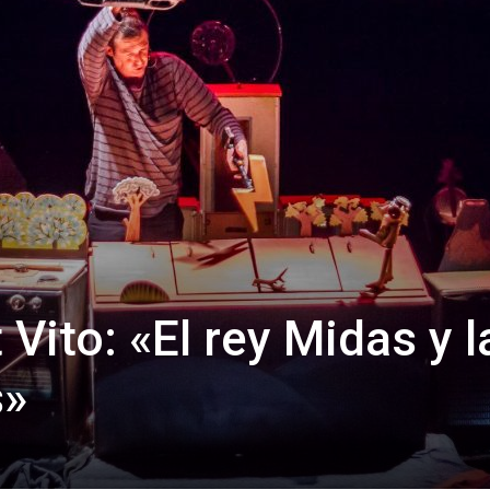
 Vito: «El rey Midas y l
s»