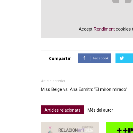
Accept
Rendiment
cookies t
Compartir
Facebook
T
Article anterior
Miss Beige vs. Ana Esmith: “El mirón mirado”
Articles relacionats
Més del autor