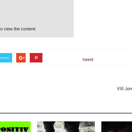
o view the content.
witter
tweet
VIII Jo