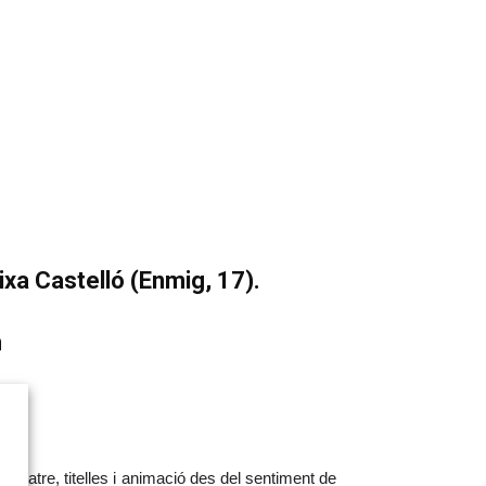
xa Castelló (Enmig, 17).
n
teatre, titelles i animació des del sentiment de