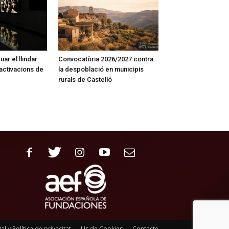
ar el llindar:
Convocatòria 2026/2027 contra
activacions de
la despoblació en municipis
rurals de Castelló
al y Política de privacitat
Us de Cookies
Contacte