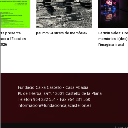
rts presenta
paumm: «Estrats de memòria»
Fermín Sales: Creu
so» a l’Espai en
memòries i (des)
2026
l’imaginari rural
Fundació Caixa Castelló • Casa Abadía
Pl. de l’Herba, s/nº. 12001 Castelló de la Plana
Telèfon 964 232 551 • Fax 964 231 550
informacion@fundacioncajacastellon.es
Nota leg