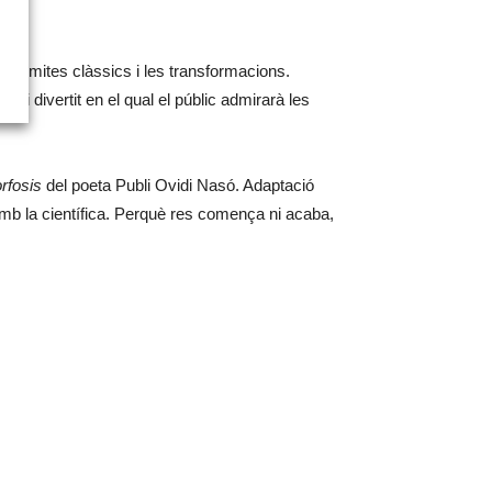
dels mites clàssics i les transformacions.
t i divertit en el qual el públic admirarà les
rfosis
del poeta Publi Ovidi Nasó. Adaptació
amb la científica. Perquè res comença ni acaba,