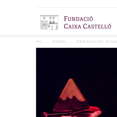
F
Inici
Activitats
El Ball de Sant Vito: «El re
C
C