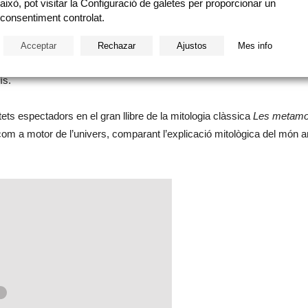
això, pot visitar la Configuració de galetes per proporcionar un
lar, aquella que enriqueix i conformat com a poble i com a persones.
consentiment controlat.
s troben en un abocador ple de fem que els permet entrar al territori 
Acceptar
Rechazar
Ajustos
Mes info
 contar-nos històries de déus, reis, nimfes i herois. Un relat sorprenen
ís.
tets espectadors en el gran llibre de la mitologia clàssica
Les metamo
ó com a motor de l’univers, comparant l’explicació mitològica del món 