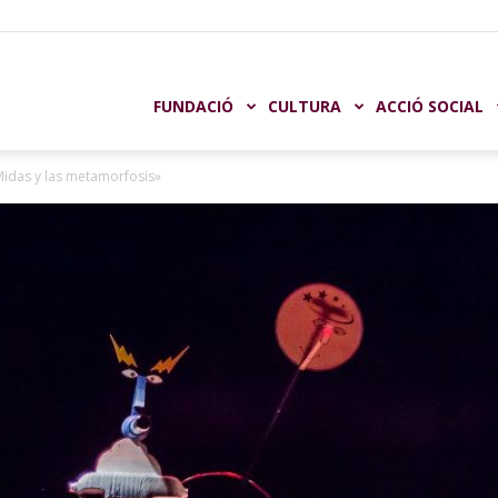
undación
FUNDACIÓ
CULTURA
ACCIÓ SOCIAL
y Midas y las metamorfosis»
aja
astellón