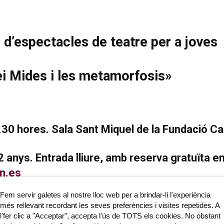
d’espectacles de teatre per a joves
rei Mides i les metamorfosis»
30 hores. Sala Sant Miquel de la Fundació Cai
2 anys. Entrada lliure, amb reserva gratuïta e
n.es
Fem servir galetes al nostre lloc web per a brindar-li l'experiència
més rellevant recordant les seves preferències i visites repetides. A
l'fer clic a "Acceptar", accepta l'ús de TOTS els cookies. No obstant
de la Ribera del Xúquer. Des de l’any 2001 representa espectacles de 