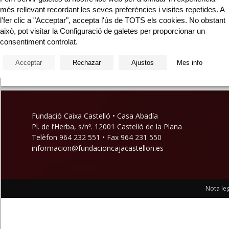
més rellevant recordant les seves preferències i visites repetides. A
Open Call Nodus 2022 Ajuntament de les Coves de
l'fer clic a "Acceptar", accepta l'ús de TOTS els cookies. No obstant
 de
Vinromà – Fundació Caixa Castelló Residència
això, pot visitar la Configuració de galetes per proporcionar un
a
artística amb els músics David Moliner i Carlos Tena a
consentiment controlat.
Les...
Acceptar
Rechazar
Ajustos
Mes info
Fundació Caixa Castelló • Casa Abadía
Pl. de l’Herba, s/nº. 12001 Castelló de la Plana
Telèfon 964 232 551 • Fax 964 231 550
informacion@fundacioncajacastellon.es
Nota leg