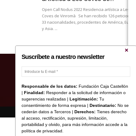
Open Call Nodus 2022 Residencia artística a Les
Coves de Vinromà Se han recibido 126 peticiones
33 nacionalidades, procedentes de América, Europ
y Asia. ...
Suscríbete a nuestro newsletter
Responsable de los datos:
Fundación Caja Castellón
|
Finalidad:
Responder a la solicitud de información o
sugerencias realizadas |
Legitimación:
Tu
consentimiento de forma expresa |
Destinatario:
No se
cederán datos a Terceros |
Derechos:
Tienes derecho
© Copyright 2017 Fundació Caixa Castelló
al acceso, rectificación, supresión, limitación,
portabilidad y olvido, para más información accede a la
política de privacidad.