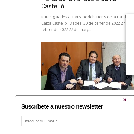
Castelló
Rutes guiades al Barranc dels Horts de la Fundació
Caixa Castelló Dades: 30 de gener de 2022 27 de
febrer de 2022 27 de març...
Bankia i la Fundació Caixa Castel
convoquen ajudes per 100.000
Suscríbete a nuestro newsletter
euros...
La partida d'aquesta edició és un 42% superior als
70.000 euros destinats en 2017 Les sol·licituds, per 