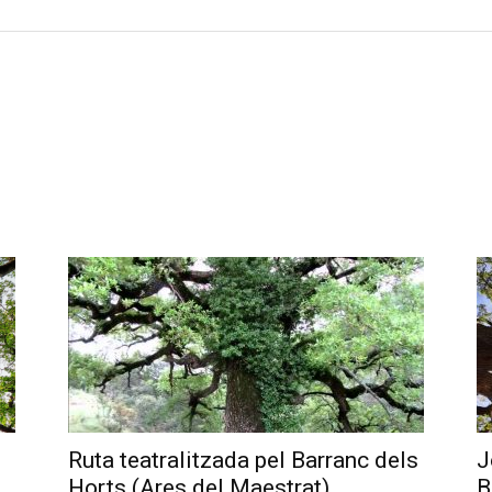
Ruta teatralitzada pel Barranc dels
J
Horts (Ares del Maestrat)
B