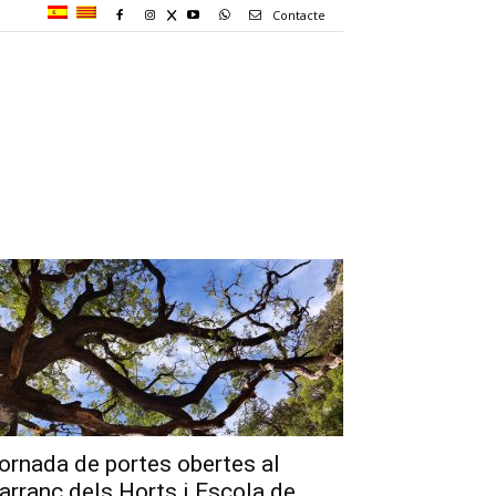
Contacte
ornada de portes obertes al
arranc dels Horts i Escola de...