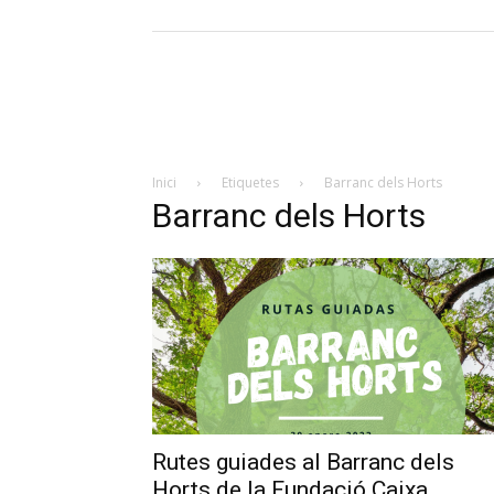
Inici
Etiquetes
Barranc dels Horts
Barranc dels Horts
Rutes guiades al Barranc dels
Horts de la Fundació Caixa