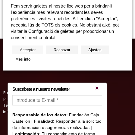
Álvaro Terrones: "Fortuna o virtut de l'olfacte, una performance en
Fem servir galetes al nostre lloc web per a brindar-li
dos termes" Dijous, 15 d'abril, 19.30 hores, Sala San Miguel de la
l'experiència més rellevant recordant les seves
Fundació Caixa Castelló...
preferències i visites repetides. A l'fer clic a "Acceptar",
accepta l'ús de TOTS els cookies. No obstant això, pot
visitar la Configuració de galetes per proporcionar un
consentiment controlat.
Acceptar
Rechazar
Ajustos
Mes info
Suscríbete a nuestro newsletter
Fundació Caixa Castelló • Casa Abadía
Pl. de l’Herba, s/nº. 12001 Castelló de la Plana
Telèfon 964 232 551 • Fax 964 231 550
informacion@fundacioncajacastellon.es
Responsable de los datos:
Fundación Caja
Castellón |
Finalidad:
Responder a la solicitud
de información o sugerencias realizadas |
Legitimación:
Tu consentimiento de forma