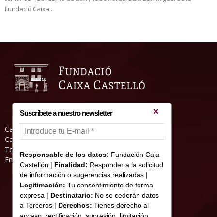
Fundació Caixa...
Suscríbete a nuestro newsletter
Casa Abadia, Pl. de la Hierba s/nº, 12001
Castelló de la Plana
Teléfono: 964 23 25 51
Responsable de los datos:
Fundación Caja
Email: informacion@fundacioncajacastellon.es
Castellón |
Finalidad:
Responder a la solicitud
de información o sugerencias realizadas |
Legitimación:
Tu consentimiento de forma
expresa |
Destinatario:
No se cederán datos
a Terceros |
Derechos:
Tienes derecho al
acceso, rectificación, supresión, limitación,