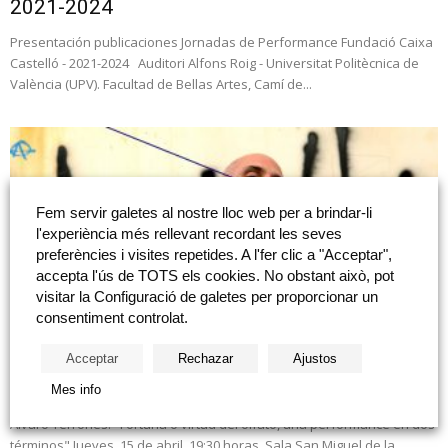
2021-2024
Presentación publicaciones Jornadas de Performance Fundació Caixa
Castelló - 2021-2024 Auditori Alfons Roig - Universitat Politècnica de
València (UPV). Facultad de Bellas Artes, Camí de...
Fem servir galetes al nostre lloc web per a brindar-li
l'experiència més rellevant recordant les seves
preferències i visites repetides. A l'fer clic a "Acceptar",
accepta l'ús de TOTS els cookies. No obstant això, pot
visitar la Configuració de galetes per proporcionar un
consentiment controlat.
Acceptar
Rechazar
Ajustos
Álvaro Terrones: «Fortuna o virtud del olfato,
una performance en dos...
Mes info
Álvaro Terrones: "Fortuna o virtud del olfato, una performance en dos
términos" Jueves, 15 de abril, 19:30 horas, Sala San Miguel de la