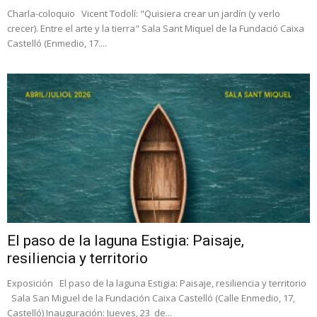
Charla-coloquio Vicent Todolí: "Quisiera crear un jardín (y verlo
crecer). Entre el arte y la tierra" Sala Sant Miquel de la Fundació Caixa
Castelló (Enmedio, 17....
El paso de la laguna Estigia: Paisaje,
resiliencia y territorio
Exposición El paso de la laguna Estigia: Paisaje, resiliencia y territorio
Sala San Miguel de la Fundación Caixa Castelló (Calle Enmedio, 17,
Castelló) Inauguración: Jueves, 23 de...