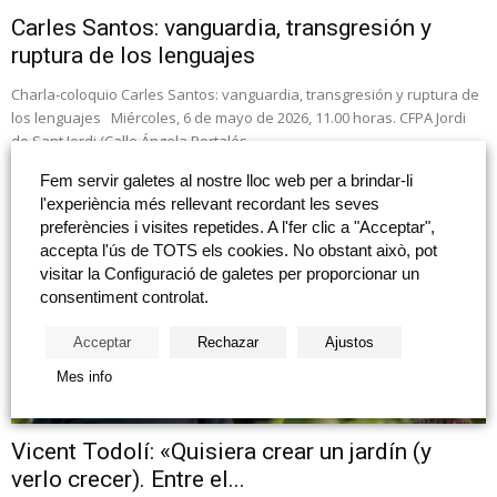
Carles Santos: vanguardia, transgresión y
ruptura de los lenguajes
Charla-coloquio Carles Santos: vanguardia, transgresión y ruptura de
los lenguajes Miércoles, 6 de mayo de 2026, 11.00 horas. CFPA Jordi
de Sant Jordi (Calle Ángela Portalés...
Fem servir galetes al nostre lloc web per a brindar-li
l'experiència més rellevant recordant les seves
preferències i visites repetides. A l'fer clic a "Acceptar",
accepta l'ús de TOTS els cookies. No obstant això, pot
visitar la Configuració de galetes per proporcionar un
consentiment controlat.
Acceptar
Rechazar
Ajustos
Mes info
Vicent Todolí: «Quisiera crear un jardín (y
verlo crecer). Entre el...