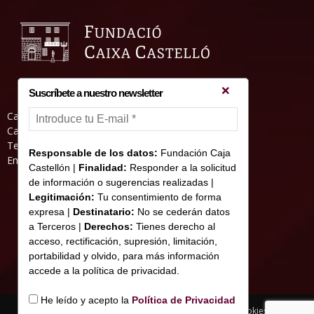
Suscríbete a nuestro newsletter
Casa Abadia, Pl. de la Hierba s/nº, 12001
Castelló de la Plana
Teléfono: 964 23 25 51
Responsable de los datos:
Fundación Caja
Email: informacion@fundacioncajacastellon.es
Castellón |
Finalidad:
Responder a la solicitud
de información o sugerencias realizadas |
Legitimación:
Tu consentimiento de forma
expresa |
Destinatario:
No se cederán datos
a Terceros |
Derechos:
Tienes derecho al
acceso, rectificación, supresión, limitación,
portabilidad y olvido, para más información
accede a la política de privacidad.
He leído y acepto la
Política de Privacidad
Nota legal y Política de Privacidad
Uso de cookies