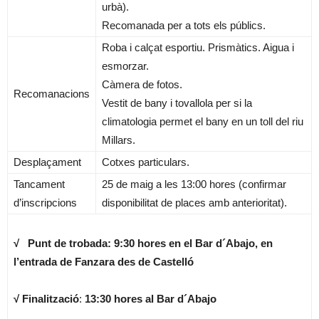
urbà).
Recomanada per a tots els públics.
Roba i calçat esportiu. Prismàtics. Aigua i
esmorzar.
Càmera de fotos.
Recomanacions
Vestit de bany i tovallola per si la
climatologia permet el bany en un toll del riu
Millars.
Desplaçament
Cotxes particulars.
Tancament
25 de maig a les 13:00 hores (confirmar
d’inscripcions
disponibilitat de places amb anterioritat).
√
Punt de trobada: 9:30 hores en el Bar d´Abajo, en
l’entrada de Fanzara des de Castelló
√
Finalització
:
13:30 hores al Bar d´Abajo