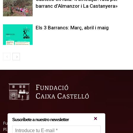
barranc d’Almanzor i La Castanyera»
Els 3 Barrancs: Març, abril i maig
Suscríbete a nuestro newsletter
Fundació Caixa Castelló • Casa Abadía
Pl. de l’Herba, s/nº. 12001 Castelló de la Plana