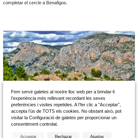
completar el cercle a Benafigos.
Fem servir galetes al nostre lloc web per a brindar-li
l'experiència més rellevant recordant les seves
preferències i visites repetides. A l'fer clic a "Acceptar",
En aquesta activitat descobrirem…
accepta l'ús de TOTS els cookies. No obstant això, pot
visitar la Configuració de galetes per proporcionar un
El poble de Benafigos
consentiment controlat.
Mes d’Escrig
Acceptar
Rechazar
Ajustos