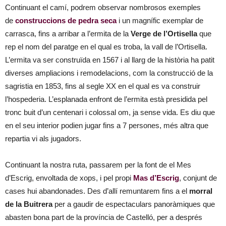
Continuant el camí, podrem observar nombrosos exemples
de
construccions de pedra seca
i un magnífic exemplar de
carrasca, fins a arribar a l’ermita de la
Verge de l’Ortisella
que
rep el nom del paratge en el qual es troba, la vall de l’Ortisella.
L’ermita va ser construïda en 1567 i al llarg de la història ha patit
diverses ampliacions i remodelacions, com la construcció de la
sagristia en 1853, fins al segle XX en el qual es va construir
l’hospederia. L’esplanada enfront de l’ermita està presidida pel
tronc buit d’un centenari i colossal om, ja sense vida. Es diu que
en el seu interior podien jugar fins a 7 persones, més altra que
repartia vi als jugadors.
Continuant la nostra ruta, passarem per la font de el Mes
d’Escrig, envoltada de xops, i pel propi
Mas d’Escrig
, conjunt de
cases hui abandonades. Des d’allí remuntarem fins a el
morral
de la Buitrera
per a gaudir de espectaculars panoràmiques que
abasten bona part de la província de Castelló, per a després