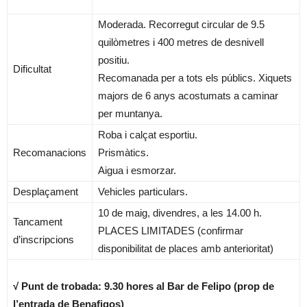
Moderada. Recorregut circular de 9.5
quilòmetres i 400 metres de desnivell
positiu.
Dificultat
Recomanada per a tots els públics. Xiquets
majors de 6 anys acostumats a caminar
per muntanya.
Roba i calçat esportiu.
Recomanacions
Prismàtics.
Aigua i esmorzar.
Desplaçament
Vehicles particulars.
10 de maig, divendres, a les 14.00 h.
Tancament
PLACES LIMITADES (confirmar
d’inscripcions
disponibilitat de places amb anterioritat)
√ Punt de trobada: 9.30 hores al Bar de Felipo (prop de
l’entrada de Benafigos)