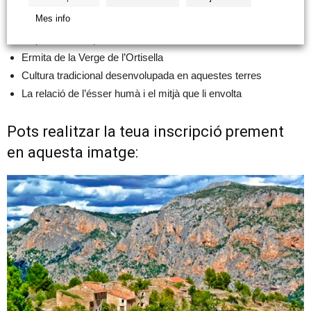
Paisatges i fonts de la vall de l’Ortisella
Mes info
Flora i fauna
Arquitectura en pedra en sec
Ermita de la Verge de l’Ortisella
Cultura tradicional desenvolupada en aquestes terres
La relació de l’ésser humà i el mitjà que li envolta
Pots realitzar la teua inscripció prement
en aquesta imatge: