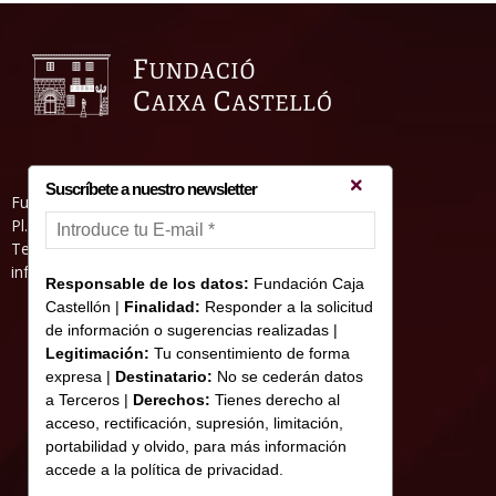
Suscríbete a nuestro newsletter
Fundació Caixa Castelló • Casa Abadía
Pl. de l’Herba, s/nº. 12001 Castelló de la Plana
Telèfon 964 232 551 • Fax 964 231 550
informacion@fundacioncajacastellon.es
Responsable de los datos:
Fundación Caja
Castellón |
Finalidad:
Responder a la solicitud
de información o sugerencias realizadas |
Legitimación:
Tu consentimiento de forma
expresa |
Destinatario:
No se cederán datos
a Terceros |
Derechos:
Tienes derecho al
acceso, rectificación, supresión, limitación,
portabilidad y olvido, para más información
accede a la política de privacidad.