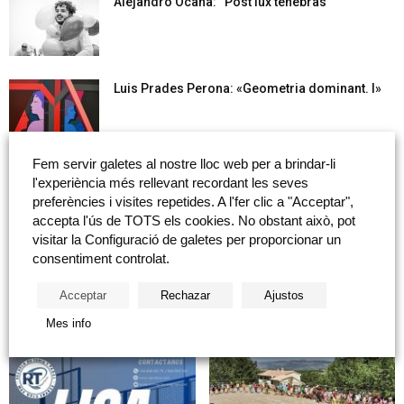
Alejandro Ocaña: “Post lux tenebras”
Luis Prades Perona: «Geometria dominant. I»
Fem servir galetes al nostre lloc web per a brindar-li
Bankia i Fundació Caixa Castelló secunden amb
l'experiència més rellevant recordant les seves
20.000 euros el...
preferències i visites repetides. A l'fer clic a "Acceptar",
accepta l'ús de TOTS els cookies. No obstant això, pot
visitar la Configuració de galetes per proporcionar un
consentiment controlat.
Cargar més
Acceptar
Rechazar
Ajustos
NOTICIAS DESTACADAS
Mes info