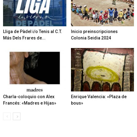
Lliga de Pàdel i/o Tenis al C.T.
Inicio preinscripciones
Más Dels Frares de...
Colonia Seidia 2024
Charla-coloquio con Alex
Enrique Valencia: «Plaza de
Francés: «Madres e Hijas»
bous»