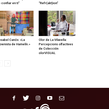
 confiar en ti”
“Refr(akt)ion”
sabel Canós: «La
Olor de La Vilavella:
ownista de Hamelín.»
Percepcions olfactives
de Colección
olorVISUAL