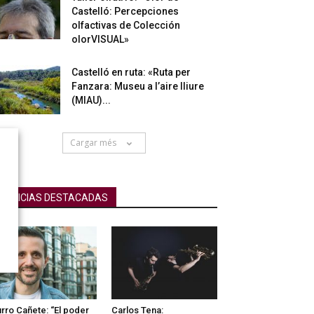
Castelló: Percepciones
olfactivas de Colección
olorVISUAL»
Castelló en ruta: «Ruta per
Fanzara: Museu a l’aire lliure
(MIAU)...
Cargar més
NOTICIAS DESTACADAS
rro Cañete: “El poder
Carlos Tena: