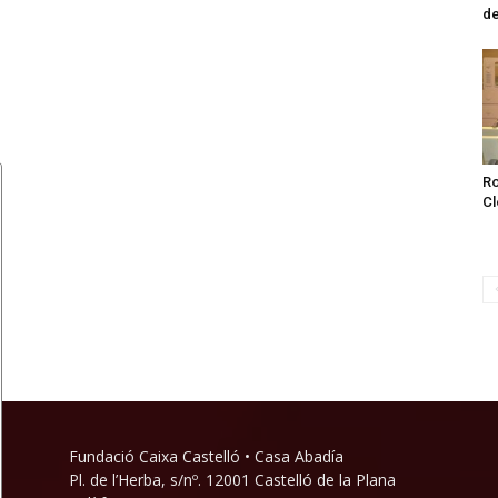
de
Ro
Cl
Fundació Caixa Castelló • Casa Abadía
Pl. de l’Herba, s/nº. 12001 Castelló de la Plana