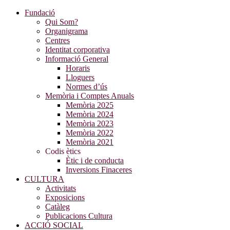
Fundació
Qui Som?
Organigrama
Centres
Identitat corporativa
Informació General
Horaris
Lloguers
Normes d’ús
Memòria i Comptes Anuals
Memòria 2025
Memòria 2024
Memòria 2023
Memòria 2022
Memòria 2021
Codis ètics
Ètic i de conducta
Inversions Finaceres
CULTURA
Activitats
Exposicions
Catàleg
Publicacions Cultura
ACCIÓ SOCIAL