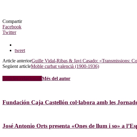
Compartir
Facebook
Twitter
tweet
Article anterior
Guille Vidal-Ribas & Javi Casado: «Transmissions: Co
Següent article
Moble curbat valencià (1900-1936)
Articles relacionats
Més del autor
Fundación Caja Castellón col·labora amb les Jorn
José Antonio Orts presenta «Ones de llum i so» a l’