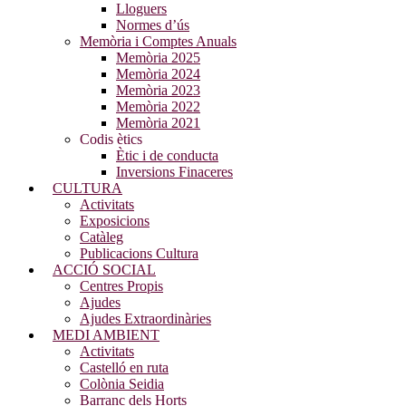
Lloguers
Normes d’ús
Memòria i Comptes Anuals
Memòria 2025
Memòria 2024
Memòria 2023
Memòria 2022
Memòria 2021
Codis ètics
Ètic i de conducta
Inversions Finaceres
CULTURA
Activitats
Exposicions
Catàleg
Publicacions Cultura
ACCIÓ SOCIAL
Centres Propis
Ajudes
Ajudes Extraordinàries
MEDI AMBIENT
Activitats
Castelló en ruta
Colònia Seidia
Barranc dels Horts