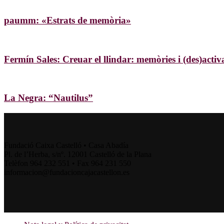
paumm: «Estrats de memòria»
Fermín Sales: Creuar el llindar: memòries i (des)activ
La Negra: “Nautilus”
Fundació Caixa Castelló • Casa Abadía
Pl. de l’Herba, s/nº. 12001 Castelló de la Plana
Telèfon 964 232 551 • Fax 964 231 550
informacion@fundacioncajacastellon.es