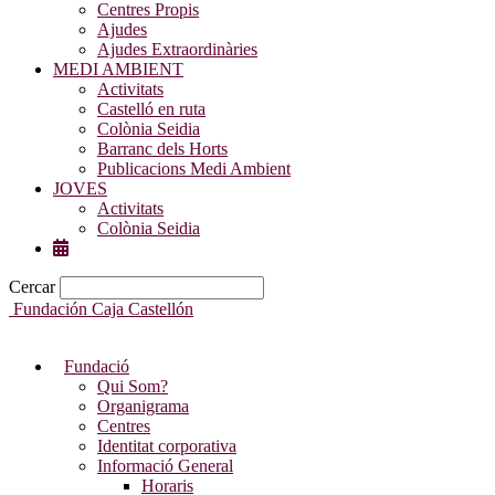
Centres Propis
Ajudes
Ajudes Extraordinàries
MEDI AMBIENT
Activitats
Castelló en ruta
Colònia Seidia
Barranc dels Horts
Publicacions Medi Ambient
JOVES
Activitats
Colònia Seidia
Cercar
Fundación Caja Castellón
Fundació
Qui Som?
Organigrama
Centres
Identitat corporativa
Informació General
Horaris