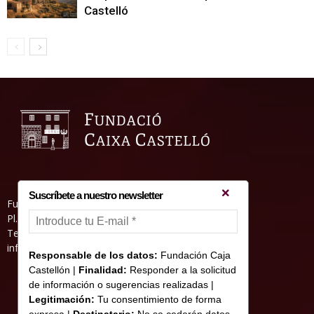
Castelló
Suscríbete a nuestro newsletter
Fundació Caixa Castelló • Casa Abadía
Pl. de l’Herba, s/nº. 12001 Castelló de la Plana
Telèfon 964 232 551 • Fax 964 231 550
informacion@fundacioncajacastellon.es
Responsable de los datos:
Fundación Caja
Castellón |
Finalidad:
Responder a la solicitud
de información o sugerencias realizadas |
Legitimación:
Tu consentimiento de forma