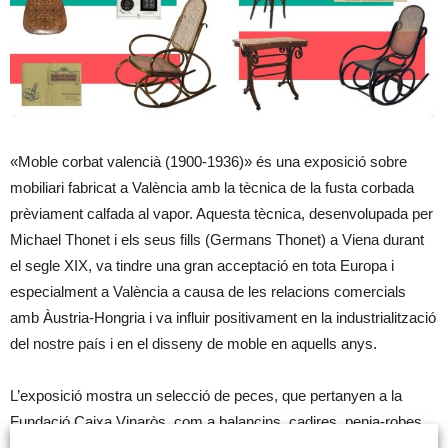
«Moble corbat valencià (1900-1936)» és una exposició sobre
mobiliari fabricat a València amb la tècnica de la fusta corbada
prèviament calfada al vapor. Aquesta tècnica, desenvolupada per
Michael Thonet i els seus fills (Germans Thonet) a Viena durant
el segle XIX, va tindre una gran acceptació en tota Europa i
especialment a València a causa de les relacions comercials
amb Àustria-Hongria i va influir positivament en la industrialització
del nostre país i en el disseny de moble en aquells anys.
L’exposició mostra un selecció de peces, que pertanyen a la
Fundació Caixa Vinaròs, com a balancins, cadires, penja-robes,
llit, bressol, lavabo, entre altres mobles, així com una pel·lícula de