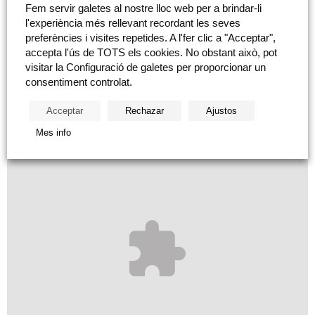
Fem servir galetes al nostre lloc web per a brindar-li
1929 de la fàbrica d’un dels productors més importants: Ventura
l'experiència més rellevant recordant les seves
Feliu i els seus fills. En conjunt aquesta exposició representa una
preferències i visites repetides. A l'fer clic a "Acceptar",
accepta l'ús de TOTS els cookies. No obstant això, pot
part significativa del nostre patrimoni industrial i cultural del primer
visitar la Configuració de galetes per proporcionar un
terç del Segle XX.
consentiment controlat.
Acceptar
Rechazar
Ajustos
Mes info