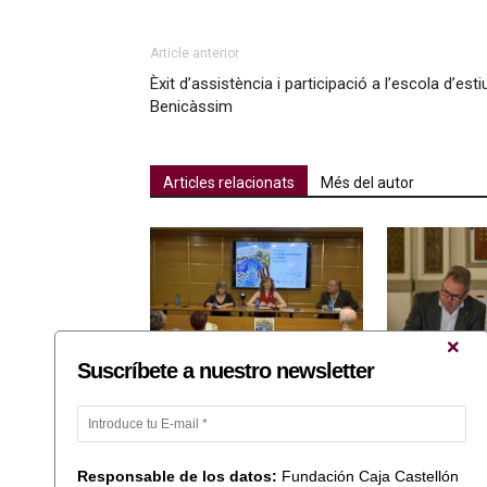
Article anterior
Èxit d’assistència i participació a l’escola d’es
Benicàssim
Articles relacionats
Més del autor
Suscríbete a nuestro newsletter
Patim presenta el seu estudi
Fundació Caixa 
sobre joc patològic i lliura els
Casino Antic de
seus premis anuals
un conveni de 
Responsable de los datos:
Fundación Caja Castellón