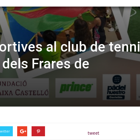
ortives al club de tenni
 dels Frares de
witter
tweet