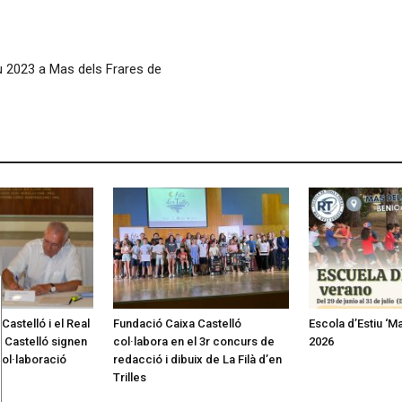
tiu 2023 a Mas dels Frares de
Castelló i el Real
Fundació Caixa Castelló
Escola d’Estiu ‘M
 Castelló signen
col·labora en el 3r concurs de
2026
col·laboració
redacció i dibuix de La Filà d’en
Trilles