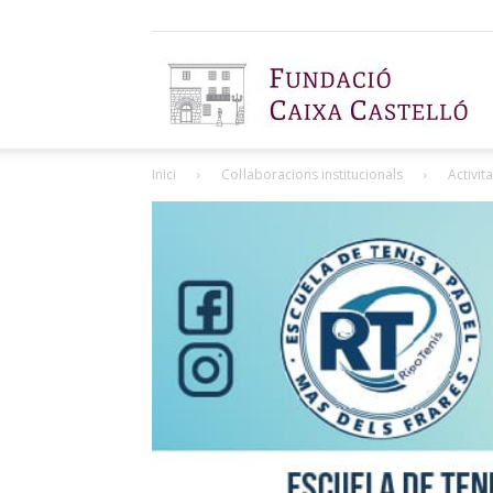
F
Inici
Col·laboracions institucionals
Activit
C
C