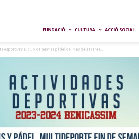
undación
FUNDACIÓ
CULTURA
ACCIÓ SOCIAL
ats esportives al club de tennis i pàdel del Mas dels Frares...
aja
astellón