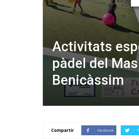
Activitats esp
pàdel del Mas
Benicàssim
Compartir
Facebook
T