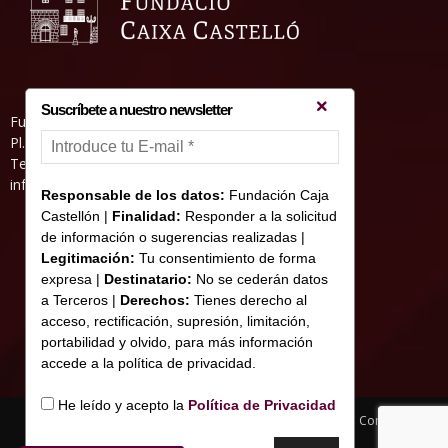
Suscríbete a nuestro newsletter
Fundació Caixa Castelló • Casa Abadía
Pl. de l’Herba, s/nº. 12001 Castelló de la Plana
Telèfon 964 232 551 • Fax 964 231 550
informacion@fundacioncajacastellon.es
Responsable de los datos:
Fundación Caja
Castellón |
Finalidad:
Responder a la solicitud
de información o sugerencias realizadas |
Legitimación:
Tu consentimiento de forma
expresa |
Destinatario:
No se cederán datos
a Terceros |
Derechos:
Tienes derecho al
acceso, rectificación, supresión, limitación,
portabilidad y olvido, para más información
accede a la política de privacidad.
He leído y acepto la
Política de Privacidad
Nota legal y Política de privacitat
Us de Cookies
Contacte