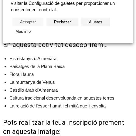
visitar la Configuració de galetes per proporcionar un
i camps, es visitaran diferents llocs on s’aprecien xicotets poblats
consentiment controlat.
ibers o permanències.
Acceptar
Rechazar
Ajustos
Mes info
En aquesta activitat descobrirem…
Els estanys d’Almenara
Paisatges de la Plana Baixa
Flora i fauna
La muntanya de Venus
Castillo àrab d’Almenara
Cultura tradicional desenvolupada en aquestes terres
La relació de l’ésser humà i el mitjà que li envolta
Pots realitzar la teua inscripció prement
en aquesta imatge: