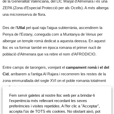
de la Generalitat Valenciana, del LIC Marjal d’Almenara i és una
ZEPA (Zona d’Especial Protecció per als Ocells). A més alberga
una microreserva de flora.
Des de l’
Ullal
pel qual raja l’aigua subterrània, ascendirem la
Penya de l’Estany, coneguda com a Muntanya de Venus per
albergar un temple romà dedicat a aquesta deessa. En aquest
lloc es va formar també en època romana el primer nucli de
població d’Almenara que va rebre el nom d’AFRODICIO.
Entre camps de tarongers, vorejant el
campament romà i el del
Cid
, arribarem a l’antiga Al Rajara i recorrerem les restes de la
zona emmurallada del segle XVI on el poble romania totalment
confinat.
Fem servir galetes al nostre lloc web per a brindar-li
Després
pujarem al Castell àrab on va romandre el rei Jaume
l'experiència més rellevant recordant les seves
preferències i visites repetides. A l'fer clic a "Acceptar",
I
durant tres anys fins que va finalitzar la reconquesta del Regne
accepta l'ús de TOTS els cookies. No obstant això, pot
de València. Des d’ací, i de retorn al punt de partida entre pinedes