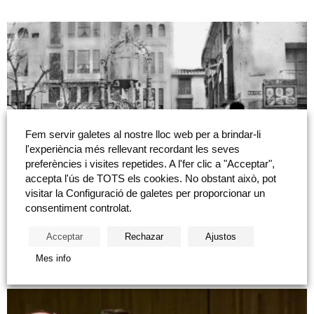
Fem servir galetes al nostre lloc web per a brindar-li
l'experiència més rellevant recordant les seves
preferències i visites repetides. A l'fer clic a "Acceptar",
accepta l'ús de TOTS els cookies. No obstant això, pot
Taller de memoria: «La ciutat de Castelló a la
visitar la Configuració de galetes per proporcionar un
col·lecció de...
consentiment controlat.
Taller de memoria: La ciutat de Castelló a la col·lecció de fotografía
Acceptar
Rechazar
Ajustos
Nicolau Sala San Miguel de la Fundació Caixa Castelló (Carrer d’Enmig,
17. Castelló)....
Mes info