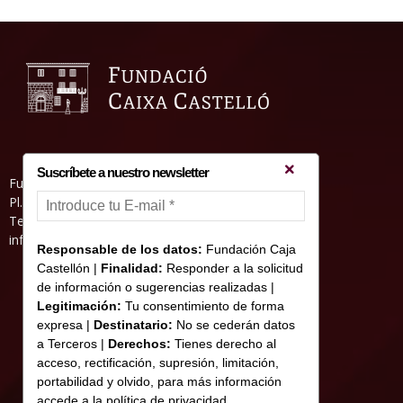
Suscríbete a nuestro newsletter
Fundació Caixa Castelló • Casa Abadía
Pl. de l’Herba, s/nº. 12001 Castelló de la Plana
Telèfon 964 232 551 • Fax 964 231 550
informacion@fundacioncajacastellon.es
Responsable de los datos:
Fundación Caja
Castellón |
Finalidad:
Responder a la solicitud
de información o sugerencias realizadas |
Legitimación:
Tu consentimiento de forma
expresa |
Destinatario:
No se cederán datos
a Terceros |
Derechos:
Tienes derecho al
acceso, rectificación, supresión, limitación,
portabilidad y olvido, para más información
accede a la política de privacidad.