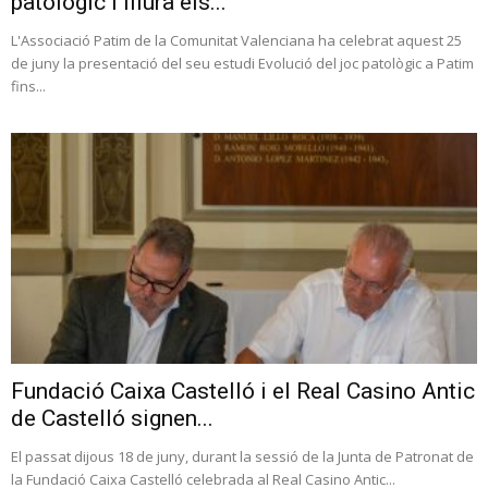
patològic i lliura els...
L'Associació Patim de la Comunitat Valenciana ha celebrat aquest 25
de juny la presentació del seu estudi Evolució del joc patològic a Patim
fins...
Fundació Caixa Castelló i el Real Casino Antic
de Castelló signen...
El passat dijous 18 de juny, durant la sessió de la Junta de Patronat de
la Fundació Caixa Castelló celebrada al Real Casino Antic...