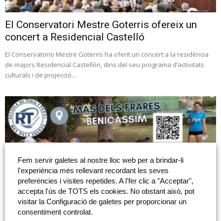
El Conservatori Mestre Goterris ofereix un
concert a Residencial Castelló
El Conservatorio Mestre Goterris ha oferit un concert a la residència
de majors Residencial Castellón, dins del seu programa d’activitats
culturals i de projecció...
Fem servir galetes al nostre lloc web per a brindar-li
l'experiència més rellevant recordant les seves
preferències i visites repetides. A l'fer clic a "Acceptar",
accepta l'ús de TOTS els cookies. No obstant això, pot
visitar la Configuració de galetes per proporcionar un
Escola d’estiu del 29 juny al 31 de juliol
consentiment controlat.