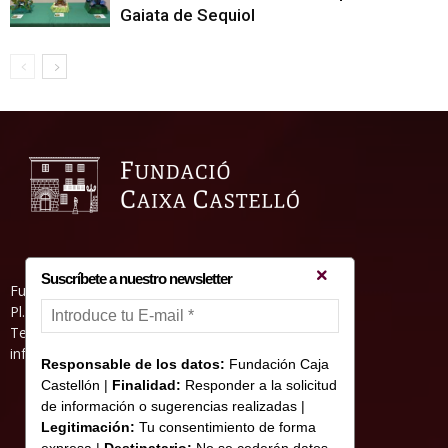
Gaiata de Sequiol
Suscríbete a nuestro newsletter
Fundació Caixa Castelló • Casa Abadía
Pl. de l’Herba, s/nº. 12001 Castelló de la Plana
Telèfon 964 232 551 • Fax 964 231 550
informacion@fundacioncajacastellon.es
Responsable de los datos:
Fundación Caja
Castellón |
Finalidad:
Responder a la solicitud
de información o sugerencias realizadas |
Legitimación:
Tu consentimiento de forma