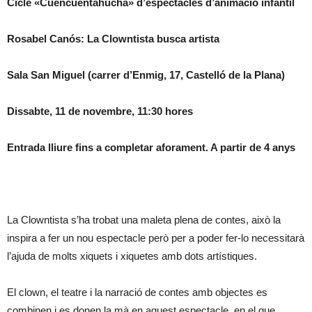
Cicle «Cuencuentahucha» d’espectacles d’animació infantil
Rosabel Canós: La Clowntista busca artista
Sala San Miguel (carrer d’Enmig, 17, Castelló de la Plana)
Dissabte, 11 de novembre, 11:30 hores
Entrada lliure fins a completar aforament. A partir de 4 anys
La Clowntista s’ha trobat una maleta plena de contes, això la
inspira a fer un nou espectacle però per a poder fer-lo necessitarà
l’ajuda de molts xiquets i xiquetes amb dots artístiques.
El clown, el teatre i la narració de contes amb objectes es
combinen i es donen la mà en aquest espectacle, en el que