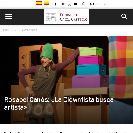
Contacte
Inici
Activitats
Rosabel Canós: «La Clowntista busca
artista»