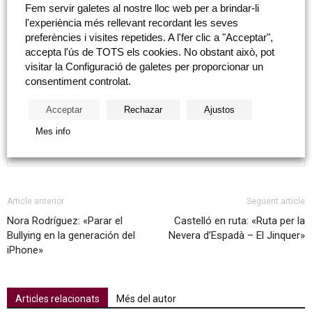
Fem servir galetes al nostre lloc web per a brindar-li
L’activitat, de 45 minuts, està dirigida als més joves, la
l'experiència més rellevant recordant les seves
participació és gratuïta fins a completar l’aforament de la Sala
preferències i visites repetides. A l'fer clic a "Acceptar",
d’Actes de l’Edifici Hucha de la Fundació Caixa Castelló.
accepta l'ús de TOTS els cookies. No obstant això, pot
visitar la Configuració de galetes per proporcionar un
consentiment controlat.
Acceptar
Rechazar
Ajustos
Mes info
tweet
Article anterior
Següent article
Nora Rodríguez: «Parar el
Castelló en ruta: «Ruta per la
Bullying en la generación del
Nevera d’Espadà – El Jinquer»
iPhone»
Articles relacionats
Més del autor