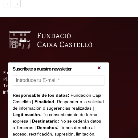
Suscríbete a nuestro newsletter
Fundació Caixa Castelló • Casa Abadía
Pl. de l’Herba, s/nº. 12001 Castelló de la Plana
Telèfon 964 232 551 • Fax 964 231 550
informacion@fundacioncajacastellon.es
Responsable de los datos:
Fundación Caja
Castellón |
Finalidad:
Responder a la solicitud
de información o sugerencias realizadas |
Legitimación:
Tu consentimiento de forma
expresa |
Destinatario:
No se cederán datos
a Terceros |
Derechos:
Tienes derecho al
acceso, rectificación, supresión, limitación,