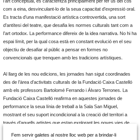
l’art conceptual, es caracteritza principalment per fer ús del cos
com a eina, desvinculant-lo de la seua capacitat d’expressió oral.
Es tracta d’una manifestació artística controvertida, una sort
d’antítesi del teatre, que desafia les normes culturals tant com a
l’art ortodox. La performance difereix de la idea narrativa. No hi ha
espai límit, per la qual cosa està en constant evolució en el seu
objectiu de desafiar al públic a pensar en formes no
convencionals que trenquen amb les tradicions artístiques.
Al llarg de les nou edicions, les jornades han sigut coordinades
des de l’àrea d’activitats culturals de la Fundació Caixa Castelló
amb els professors Bartolomé Ferrando i Álvaro Terrones. La
Fundació Caixa Castelló reafirma en aquestes jornades de
performance la seua línia de treball a la Sala San Miguel,
mostrant el seu suport incondicional a la creació del territori a
través d’aquells artistes que estan explorant les noves vies de
l’art en els nostres dies. Gràcies a això, i amb la col·laboració de
Fem servir galetes al nostre lloc web per a brindar-li
la Diputació de Castelló i la Conselleria de Cultura de la