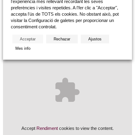
l'experiència més rellevant recordant les seves
Generalitat Valenciana, 57 artistes, tots ells de la Facultat de
preferències i visites repetides. A l'fer clic a "Acceptar",
accepta l'ús de TOTS els cookies. No obstant això, pot
Belles arts de la Universitat Politècnica de València, han
visitar la Configuració de galetes per proporcionar un
presentat per primera vegada, i des d’una perspectiva
consentiment controlat.
professional, el seu treball davant el públic castellonenc.
Acceptar
Rechazar
Ajustos
Mes info
Accept
Rendiment
cookies to view the content.