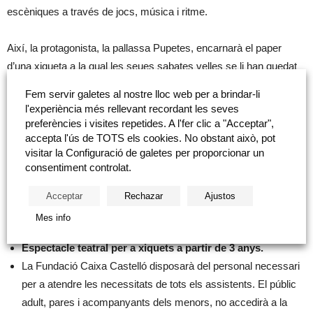
escèniques a través de jocs, música i ritme.
Així, la protagonista, la pallassa Pupetes, encarnarà el paper
d’una xiqueta a la qual les seues sabates velles se li han quedat
menudes i li fan mal, per la qual cosa necessitarà d’uns nous
Fem servir galetes al nostre lloc web per a brindar-li
adequats per a ella. Són les sabates que ha utilitzat fins ara, tan
l'experiència més rellevant recordant les seves
còmodes, però en créixer ha arribat l’hora de trobar uns nous,
preferències i visites repetides. A l'fer clic a "Acceptar",
accepta l'ús de TOTS els cookies. No obstant això, pot
apropiats per a ella. D’aquesta forma, la música i el ritme seran
visitar la Configuració de galetes per proporcionar un
els acompanyants de Pupetes en un llarg camí de descobriments
consentiment controlat.
que la portaran a, sense voler-ho, moure els seus peus, però
també a acceptar que es va fent major i ha de ser independent i
Acceptar
Rechazar
Ajustos
autònoma.
Mes info
Espectacle teatral per a xiquets a partir de 3 anys.
La Fundació Caixa Castelló disposarà del personal necessari
per a atendre les necessitats de tots els assistents. El públic
adult, pares i acompanyants dels menors, no accedirà a la