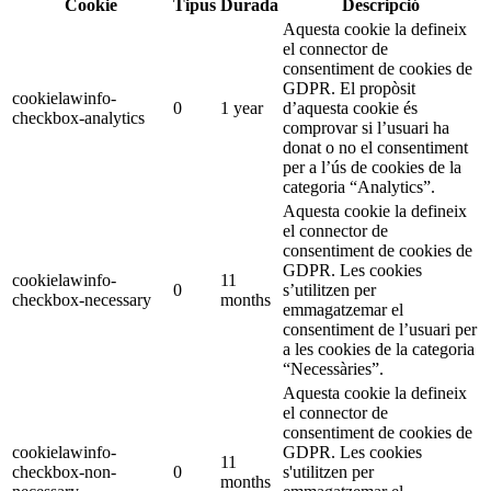
Cookie
Tipus
Durada
Descripció
Aquesta cookie la defineix
el connector de
consentiment de cookies de
GDPR. El propòsit
cookielawinfo-
0
1 year
d’aquesta cookie és
checkbox-analytics
comprovar si l’usuari ha
donat o no el consentiment
per a l’ús de cookies de la
categoria “Analytics”.
Aquesta cookie la defineix
el connector de
consentiment de cookies de
GDPR. Les cookies
cookielawinfo-
11
0
s’utilitzen per
checkbox-necessary
months
emmagatzemar el
consentiment de l’usuari per
a les cookies de la categoria
“Necessàries”.
Aquesta cookie la defineix
el connector de
consentiment de cookies de
cookielawinfo-
GDPR. Les cookies
11
checkbox-non-
0
s'utilitzen per
months