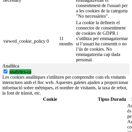
necessary
emmagatzemar el
consentiment de l'usuari per
a les cookies de la categoria
"No necessàries".
La cookie la defineix el
connector de consentiment
de cookies de GDPR i
11
s’utilitza per emmagatzemar
viewed_cookie_policy
0
months
si l’usuari ha consentit o no
l’ús de cookies. No
emmagatzema cap dada
personal.
Analítica
analytics-ca
Les cookies analítiques s'utilitzen per comprendre com els visitants
interactuen amb el lloc web. Aquestes galetes ajuden a proporcionar
informació sobre mètriques, el nombre de visitants, la taxa de rebot,
la font de trànsit, etc.
Cookie
Tipus
Durada
Aq
és
pe
An
co