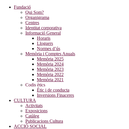
Fundació
Qui Som?
Organigrama
Centres
Identitat corporativa
Informació General
Horaris
Lloguers
Normes d’ús
Memòria i Comptes Anuals
Memòria 2025
Memòria 2024
Memòria 2023
Memòria 2022
Memòria 2021
Codis ètics
Ètic i de conducta
Inversions Finaceres
CULTURA
Activitats
Exposicions
Catàleg
Publicacions Cultura
ACCIÓ SOCIAL