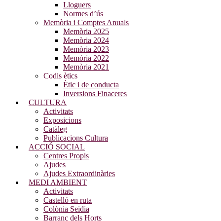
Lloguers
Normes d’ús
Memòria i Comptes Anuals
Memòria 2025
Memòria 2024
Memòria 2023
Memòria 2022
Memòria 2021
Codis ètics
Ètic i de conducta
Inversions Finaceres
CULTURA
Activitats
Exposicions
Catàleg
Publicacions Cultura
ACCIÓ SOCIAL
Centres Propis
Ajudes
Ajudes Extraordinàries
MEDI AMBIENT
Activitats
Castelló en ruta
Colònia Seidia
Barranc dels Horts