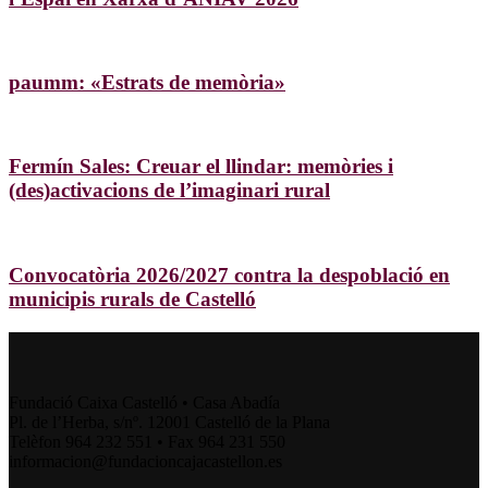
paumm: «Estrats de memòria»
Fermín Sales: Creuar el llindar: memòries i
(des)activacions de l’imaginari rural
Convocatòria 2026/2027 contra la despoblació en
municipis rurals de Castelló
Fundació Caixa Castelló • Casa Abadía
Pl. de l’Herba, s/nº. 12001 Castelló de la Plana
Telèfon 964 232 551 • Fax 964 231 550
informacion@fundacioncajacastellon.es