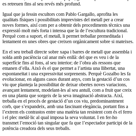
es retreuen fins al seu revés més profund.
Igual que ja fessin escultors com Pablo Gargallo, aprofita les
qualitats físiques i possibilitats imprevistes del metall per a crear
noves formes, així com per a obtenir dels procediments tècnics una
expressió molt més forta i intensa que la de l’escultura tradicional.
Perquè com a suport, el metall, li permet treballar premeditada i
lentament en unes obres que creixen orgànicament sobre si mateixes.
En el seu treball directe sobre xapa i barres de metall que assembla i
solda amb paciència cal anar més enllà: del que es veu i de la
superfície fins al fons, al seu interior; de l’obra als ressons que
emanen d’ella. Això és el que permet a l’artista una llibertat, una
espontaneïtat i una expressivitat sorprenents. Perquè Gozalbo les fa
evolucionar, en alguns casos durant anys, com la gestació d’un cos
viu que planteja la possibilitat de deixar obertes noves variacions,
avançant lentament, modelant-les al seu antull, com a fruit que creix
en una planta que sorgeix de la seva imaginació abstracta. Així,
treballa en el procés de gestació d’un cos viu, predominantment
corb, que s’expandeix, amb una fascinant elegància, portant fins a
l’extrem els contrastos entre una matèria tan resistent com és el ferro
i el plec metàl·lic al qual imposa la seva voluntat. I en fer-ho
transmet l’emoció tan singular que fa que l’espectador participi de la
potència creadora dels seus treballs.