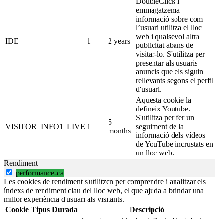
DoubleClick i
emmagatzema
informació sobre com
l’usuari utilitza el lloc
web i qualsevol altra
IDE
1
2 years
publicitat abans de
visitar-lo. S'utilitza per
presentar als usuaris
anuncis que els siguin
rellevants segons el perfil
d'usuari.
Aquesta cookie la
defineix Youtube.
S'utilitza per fer un
5
VISITOR_INFO1_LIVE
1
seguiment de la
months
informació dels vídeos
de YouTube incrustats en
un lloc web.
Rendiment
performance-ca
Les cookies de rendiment s'utilitzen per comprendre i analitzar els
índexs de rendiment clau del lloc web, el que ajuda a brindar una
millor experiència d'usuari als visitants.
Cookie
Tipus
Durada
Descripció