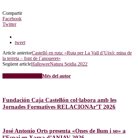
Compartir
Facebook
Twitter
tweet
Article anterior
Castelló en ruta: «Ruta per La Vall d’Uixó: mina de
la terreta – font de l´anoueret»
Següent article
HalloweeNatura Seidia 2022
Articles relacionats
Més del autor
Fundación Caja Castellón col·labora amb les
Jornades Formatives RELACIONAr’T 2026
José Antonio Orts presenta «Ones de llum i so» a
l’Espai en Xarxa d’ANIAV 2026