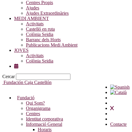
Centres Propis
Ajudes
Ajudes Extraordinàries
MEDI AMBIENT
Activitats
Castelló en ruta
Colònia Seidia
Barranc dels Horts
Publicacions Medi Ambient
JOVES
Activitats
Colònia Seidia
Cercar
Fundación Caja Castellón
Fundació
Qui Som?
Organigrama
Centres
Identitat corporativa
Informació General
Contacte
Horaris