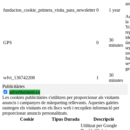
an
fundacion_cookie_primera_visita_para_newsletter
0
1 year
Aq
la
Yo
re
id
30
GPS
0
ún
minutes
se
us
fu
se
ge
30
wfvt_136742208
1
minutes
Publicitàries
advertisement-ca
Les cookies publicitàries s'utilitzen per proporcionar als visitants
anuncis i campanyes de màrqueting rellevants. Aquestes galetes
rastregen els visitants en els llocs web i recopilen informació per
proporcionar anuncis personalitzats.
Cookie
Tipus
Durada
Descripció
Utilitzat per Google