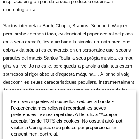
inspiració en gran part de la seua producció escènica i
cinematogràfica.
Santos interpreta a Bach, Chopin, Brahms, Schubert, Wagner…
però també compon i toca, evidenciant el paper central del piano
en la seua creació, fins a arribar a la pianola, un instrument que
cobra vida pròpia i es converteix en un personatge que, segons
paraules del mateix Santos “balla la seua pròpia música, es mou,
gira, va i ve. Jo no estic, però queda la pianola a dalt, tots estem
sotmesos al rigor absolut d’aquesta màquina…. Al principi vaig
descobrir les seues característiques peculiars. Instrumentalment
és capaç de fer coses que una persona no seria capaç de fer,
però al mateix temps és una màquina i, per tant, no té la
Fem servir galetes al nostre lloc web per a brindar-li
presència ni la subtilesa que té una persona tocant el piano”.
l'experiència més rellevant recordant les seves
preferències i visites repetides. A l'fer clic a "Acceptar",
accepta l'ús de TOTS els cookies. No obstant això, pot
Lligotària és un personatge-màquina de Carles Santos que
visitar la Configuració de galetes per proporcionar un
interpreta i interactua en l’espai a partir d’una peça de Bach. La
consentiment controlat.
Lligotària no havia sigut posada en escena des de la seua