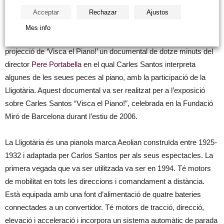
presentació en el Liceu de Barcelona en 1997. Fundació Caixa
Acceptar
Rechazar
Ajustos
Vinaròs, propietària de la Lligotària, l’ha restaurada per a l’ocasió,
Mes info
de manera que funcionarà a la sala Sant Miquel després de la
projecció de ‘Visca el Piano!’ un documental de dotze minuts del
director
Pere Portabella
en el qual Carles Santos interpreta
algunes de les seues peces al piano, amb la participació de la
Lligotària. Aquest documental va ser realitzat per a l’exposició
sobre Carles Santos “Visca el Piano!”, celebrada en la Fundació
Miró de Barcelona durant l’estiu de 2006.
La Lligotària és una pianola marca Aeolian construïda entre 1925-
1932 i adaptada per Carlos Santos per als seus espectacles. La
primera vegada que va ser utilitzada va ser en 1994. Té motors
de mobilitat en tots les direccions i comandament a distància.
Està equipada amb una font d’alimentació de quatre bateries
connectades a un convertidor. Té motors de tracció, direcció,
elevació i acceleració i incorpora un sistema automàtic de parada