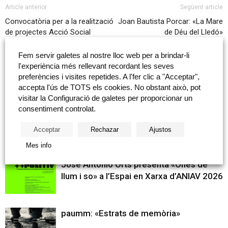
Article anterior
Següent article
Convocatòria per a la realització
Joan Bautista Porcar: «La Mare
de projectes Acció Social
de Déu del Lledó»
Fundació Caixa Castelló i Bankia
2020
Fem servir galetes al nostre lloc web per a brindar-li
l'experiència més rellevant recordant les seves
preferències i visites repetides. A l'fer clic a "Acceptar",
accepta l'ús de TOTS els cookies. No obstant això, pot
Articles relacionats
Més del autor
visitar la Configuració de galetes per proporcionar un
consentiment controlat.
Fundación Caja Castellón col·labora amb
les Jornades Formatives RELACIONAr’T
Acceptar
Rechazar
Ajustos
2026
Mes info
José Antonio Orts presenta «Ones de
llum i so» a l’Espai en Xarxa d’ANIAV 2026
paumm: «Estrats de memòria»