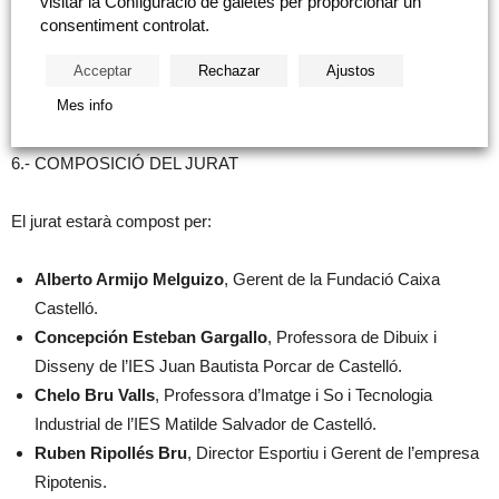
visitar la Configuració de galetes per proporcionar un
Dades de Caràcter Personal i seran tractats per l’empresa
consentiment controlat.
organitzadora del concurs, amb la màxima confidencialitat.
Acceptar
Rechazar
Ajustos
Mes info
6.- COMPOSICIÓ DEL JURAT
El jurat estarà compost per:
Alberto Armijo Melguizo
, Gerent de la Fundació Caixa
Castelló.
Concepción Esteban Gargallo
, Professora de Dibuix i
Disseny de l’IES Juan Bautista Porcar de Castelló.
Chelo Bru Valls
, Professora d’Imatge i So i Tecnologia
Industrial de l’IES Matilde Salvador de Castelló.
Ruben Ripollés Bru
, Director Esportiu i Gerent de l’empresa
Ripotenis.