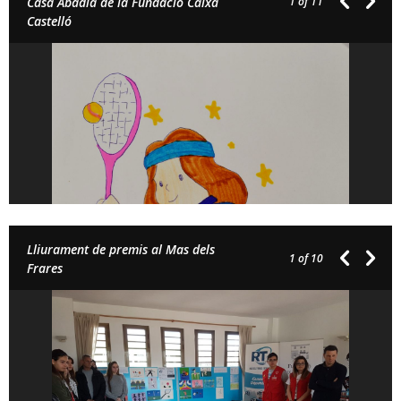
Casa Abadia de la Fundació Caixa
1
of 11
Castelló
Lliurament de premis al Mas dels
1
of 10
Frares