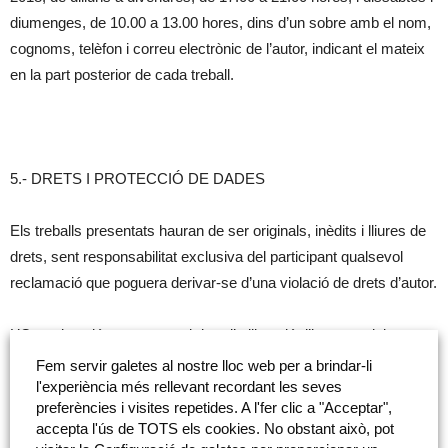
diumenges, de 10.00 a 13.00 hores, dins d’un sobre amb el nom,
cognoms, telèfon i correu electrònic de l’autor, indicant el mateix
en la part posterior de cada treball.
5.- DRETS I PROTECCIÓ DE DADES
Els treballs presentats hauran de ser originals, inèdits i lliures de
drets, sent responsabilitat exclusiva del participant qualsevol
reclamació que poguera derivar-se d’una violació de drets d’autor.
L’Organització es reserva el dret d’utilització d’imatges dels
participants.
Fem servir galetes al nostre lloc web per a brindar-li
l'experiència més rellevant recordant les seves
preferències i visites repetides. A l'fer clic a "Acceptar",
Totes les dades personals dels participants seguiran l’establit en
accepta l'ús de TOTS els cookies. No obstant això, pot
la Llei Orgànica 15/1999, de 13 de desembre, de Protecció de