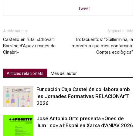
tweet
Article anterior
Següent article
Castelló en ruta: «Chóvar:
Trotacuentos: “Guillermina, la
Barranc d’Ajuez i mines de
monstrua que més contamina:
Cinabri»
Contes ecològics”
Articles relacionats
Més del autor
Fundación Caja Castellón col·labora amb
les Jornades Formatives RELACIONAr’T
2026
José Antonio Orts presenta «Ones de
llum i so» a l’Espai en Xarxa d’ANIAV 2026