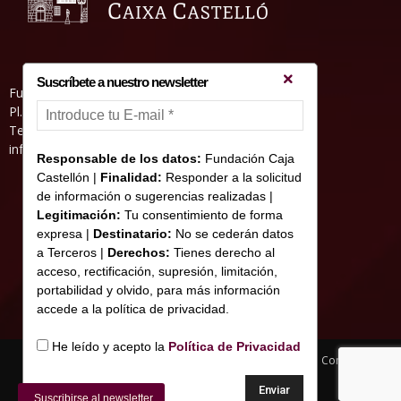
Suscríbete a nuestro newsletter
Fundació Caixa Castelló • Casa Abadía
Pl. de l’Herba, s/nº. 12001 Castelló de la Plana
Telèfon 964 232 551 • Fax 964 231 550
informacion@fundacioncajacastellon.es
Responsable de los datos:
Fundación Caja
Castellón |
Finalidad:
Responder a la solicitud
de información o sugerencias realizadas |
Legitimación:
Tu consentimiento de forma
expresa |
Destinatario:
No se cederán datos
a Terceros |
Derechos:
Tienes derecho al
acceso, rectificación, supresión, limitación,
portabilidad y olvido, para más información
accede a la política de privacidad.
He leído y acepto la
Política de Privacidad
Nota legal y Política de privacitat
Us de Cookies
Contacte
© Copyright 2017 Fundació Caixa Castelló
Suscribirse al newsletter