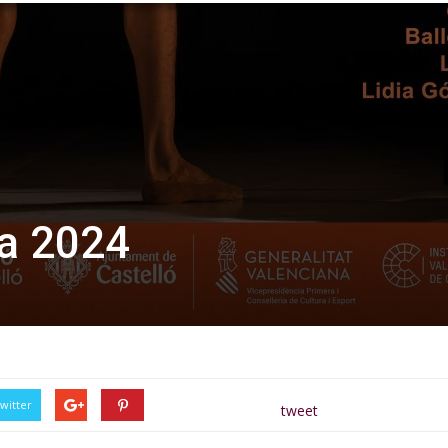
za 2024
witter
tweet