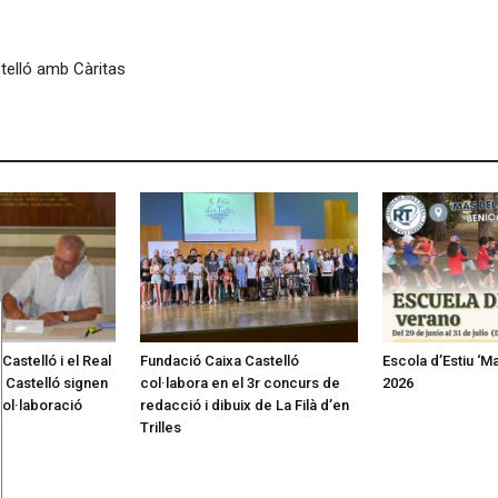
telló amb Càritas
Castelló i el Real
Fundació Caixa Castelló
Escola d’Estiu ‘M
 Castelló signen
col·labora en el 3r concurs de
2026
col·laboració
redacció i dibuix de La Filà d’en
Trilles