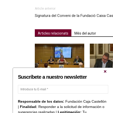
Article anterior
Signatura del Conveni de la Fundació Caixa Cas
Articles relacionats
Més del autor
Suscríbete a nuestro newsletter
Patim presenta el seu estudi
Fundació Caixa 
sobre joc patològic i lliura els
Casino Antic de
seus premis anuals
un conveni de 
Responsable de los datos:
Fundación Caja Castellón
|
Finalidad:
Responder a la solicitud de información o
sugerencias realizadas |
Legitimación:
Tu