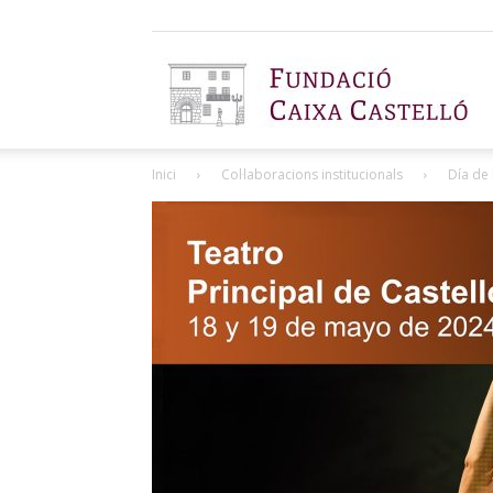
F
Inici
Col·laboracions institucionals
Día de
C
C