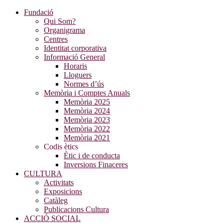
Fundació
Qui Som?
Organigrama
Centres
Identitat corporativa
Informació General
Horaris
Lloguers
Normes d’ús
Memòria i Comptes Anuals
Memòria 2025
Memòria 2024
Memòria 2023
Memòria 2022
Memòria 2021
Codis ètics
Ètic i de conducta
Inversions Finaceres
CULTURA
Activitats
Exposicions
Catàleg
Publicacions Cultura
ACCIÓ SOCIAL