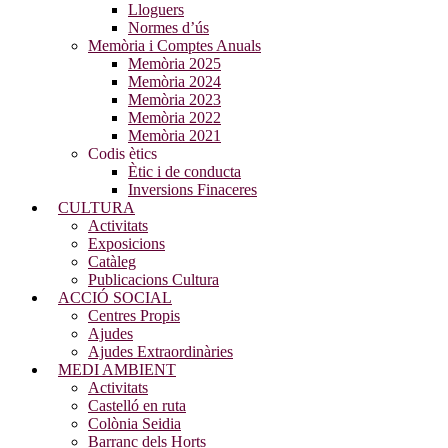
Lloguers
Normes d’ús
Memòria i Comptes Anuals
Memòria 2025
Memòria 2024
Memòria 2023
Memòria 2022
Memòria 2021
Codis ètics
Ètic i de conducta
Inversions Finaceres
CULTURA
Activitats
Exposicions
Catàleg
Publicacions Cultura
ACCIÓ SOCIAL
Centres Propis
Ajudes
Ajudes Extraordinàries
MEDI AMBIENT
Activitats
Castelló en ruta
Colònia Seidia
Barranc dels Horts