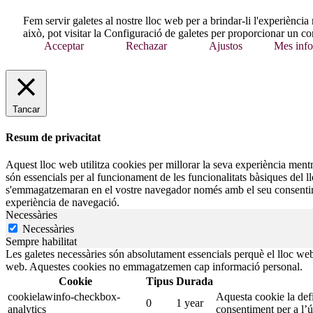
Fem servir galetes al nostre lloc web per a brindar-li l'experiència
això, pot visitar la Configuració de galetes per proporcionar un co
Acceptar
Rechazar
Ajustos
Mes info
Tancar
Resum de privacitat
Aquest lloc web utilitza cookies per millorar la seva experiència ment
són essencials per al funcionament de les funcionalitats bàsiques del 
s'emmagatzemaran en el vostre navegador només amb el seu consentiment
experiència de navegació.
Necessàries
Necessàries
Sempre habilitat
Les galetes necessàries són absolutament essencials perquè el lloc web
web. Aquestes cookies no emmagatzemen cap informació personal.
Cookie
Tipus
Durada
cookielawinfo-checkbox-
Aquesta cookie la def
0
1 year
analytics
consentiment per a l’ú