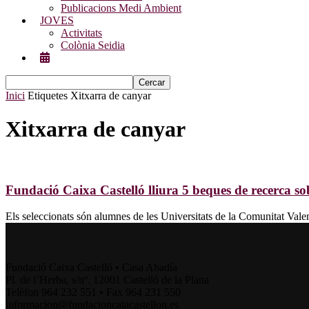
Publicacions Medi Ambient
JOVES
Activitats
Colònia Seidia
Inici
Etiquetes
Xitxarra de canyar
Xitxarra de canyar
Fundació Caixa Castelló lliura 5 beques de recerca s
Els seleccionats són alumnes de les Universitats de la Comunitat Vale
Fundació Caixa Castelló • Casa Abadía
Pl. de l’Herba, s/nº. 12001 Castelló de la Plana
Telèfon 964 232 551 • Fax 964 231 550
informacion@fundacioncajacastellon.es