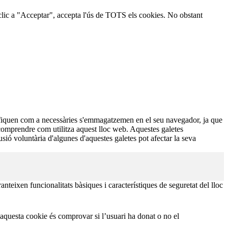
er clic a "Acceptar", accepta l'ús de TOTS els cookies. No obstant
ssifiquen com a necessàries s'emmagatzemen en el seu navegador, ja que
 comprendre com utilitza aquest lloc web. Aquestes galetes
ió voluntària d'algunes d'aquestes galetes pot afectar la seva
teixen funcionalitats bàsiques i característiques de seguretat del lloc
questa cookie és comprovar si l’usuari ha donat o no el