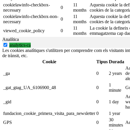
cookielawinfo-checkbox-
11
Aquesta cookie la def
0
necessary
months
cookies de la categori
cookielawinfo-checkbox-non-
11
Aquesta cookie la def
0
necessary
months
cookies de la categori
11
La cookie la defineix
viewed_cookie_policy
0
months
emmagatzema cap dad
Analítica
analytics-ca
Les cookies analítiques s'utilitzen per comprendre com els visitants in
de trànsit, etc.
Cookie
Tipus
Durada
Aq
_ga
0
2 years
de
al
1
_gat_gtag_UA_6106900_48
0
Go
minute
Aq
_gid
0
1 day
we
ha
fundacion_cookie_primera_visita_para_newsletter
0
1 year
30
GPS
0
Aq
minutes