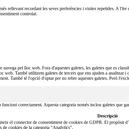
 més rellevant recordant les seves preferències i visites repetides. A l'f
nsentiment controlat.
re navega pel lloc web. Fora d'aquestes galetes, les galetes que es cla
lloc web. També utilitzem galetes de tercers que ens ajuden a analitzar i
. També té l'opció d'optar per no rebre aquestes galetes. Però l'exclus
 funcioni correctament. Aquesta categoria només inclou galetes que garan
Descripció
ineix el connector de consentiment de cookies de GDPR. El propòsit d’a
s de cookies de la categoria “Analytics”.