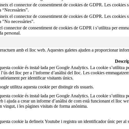
ineix el connector de consentiment de cookies de GDPR. Les cookies s’u
a “Necessàries”.
ineix el connector de consentiment de cookies de GDPR. Les cookies s'u
a "No necessàries".
 el connector de consentiment de cookies de GDPR i s’utilitza per emmag
a personal.
teractuen amb el lloc web. Aquestes galetes ajuden a proporcionar inform
Descri
uesta cookie és instal·lada per Google Analytics. La cookie s’utilitza p
 l’ús del lloc per a l’informe d’anàlisi del lloc. Les cookies emmagat
eatòriament per identificar visitants únics.
ogle utilitza aquesta cookie per distingir els usuaris.
uesta cookie és instal·lada per Google Analytics. La cookie s’utilitza 
b i ajuda a crear un informe d’anàlisi de com està funcionant el lloc we
n vingut, i les pàgines visitats de forma anònima.
uesta cookie la defineix Youtube i registra un identificador únic per al