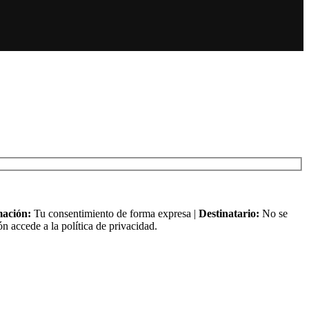
mación:
Tu consentimiento de forma expresa |
Destinatario:
No se
n accede a la política de privacidad.