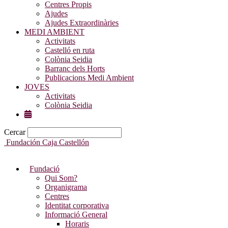
Centres Propis
Ajudes
Ajudes Extraordinàries
MEDI AMBIENT
Activitats
Castelló en ruta
Colònia Seidia
Barranc dels Horts
Publicacions Medi Ambient
JOVES
Activitats
Colònia Seidia
Cercar
Fundación Caja Castellón
Fundació
Qui Som?
Organigrama
Centres
Identitat corporativa
Informació General
Horaris