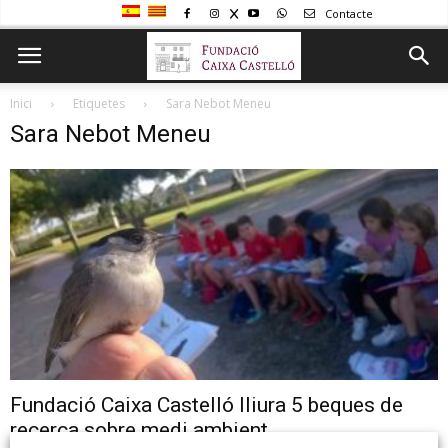
Contacte
Inici
Etiquetes
Sara Nebot Meneu
Sara Nebot Meneu
Fundació Caixa Castelló lliura 5 beques de
recerca sobre medi ambient