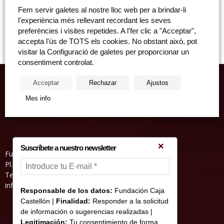
Els seleccionats són alumnes de les Universitats de la Comunitat
Fem servir galetes al nostre lloc web per a brindar-li
Valenciana. Cadascuna de les beques de recerca sobre medi ambient
l'experiència més rellevant recordant les seves
ha sigut dotada...
preferències i visites repetides. A l'fer clic a "Acceptar",
accepta l'ús de TOTS els cookies. No obstant això, pot
visitar la Configuració de galetes per proporcionar un
consentiment controlat.
Acceptar
Rechazar
Ajustos
Mes info
Suscríbete a nuestro newsletter
Fundació Caixa Castelló • Casa Abadía
Pl. de l’Herba, s/nº. 12001 Castelló de la Plana
Telèfon 964 232 551 • Fax 964 231 550
informacion@fundacioncajacastellon.es
Responsable de los datos:
Fundación Caja
Castellón |
Finalidad:
Responder a la solicitud
de información o sugerencias realizadas |
Legitimación:
Tu consentimiento de forma