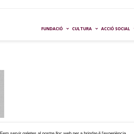
undación
FUNDACIÓ
CULTURA
ACCIÓ SOCIAL
aja
astellón
l
Fem servir galetes al nostre lloc web per a brindar-li l'experiència