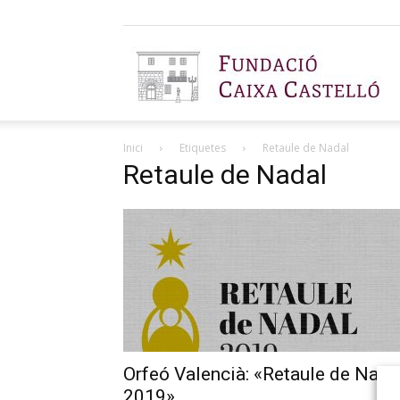
F
Inici
Etiquetes
Retaule de Nadal
C
Retaule de Nadal
C
Orfeó Valencià: «Retaule de Nada
2019»