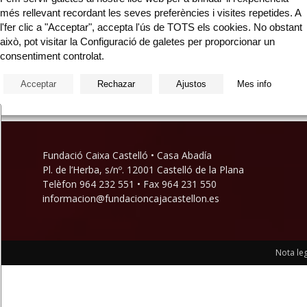
més rellevant recordant les seves preferències i visites repetides. A
l
l'fer clic a "Acceptar", accepta l'ús de TOTS els cookies. No obstant
es
això, pot visitar la Configuració de galetes per proporcionar un
consentiment controlat.
Acceptar
Rechazar
Ajustos
Mes info
Fundació Caixa Castelló • Casa Abadía
Pl. de l’Herba, s/nº. 12001 Castelló de la Plana
Telèfon 964 232 551 • Fax 964 231 550
informacion@fundacioncajacastellon.es
Nota leg