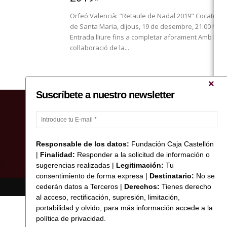
Orfeó Valencià: "Retaule de Nadal 2019" Cocatedra
de Santa Maria, dijous, 19 de desembre, 21:00 hor
Entrada lliure fins a completar aforament Amb la
col·laboració de la...
Suscríbete a nuestro newsletter
Responsable de los datos:
Fundación Caja Castellón
|
Finalidad:
Responder a la solicitud de información o
sugerencias realizadas |
Legitimación:
Tu
consentimiento de forma expresa |
Destinatario:
No se
cederán datos a Terceros |
Derechos:
Tienes derecho
© Copyright 2017 Fundació Caixa Castelló
al acceso, rectificación, supresión, limitación,
portabilidad y olvido, para más información accede a la
política de privacidad.