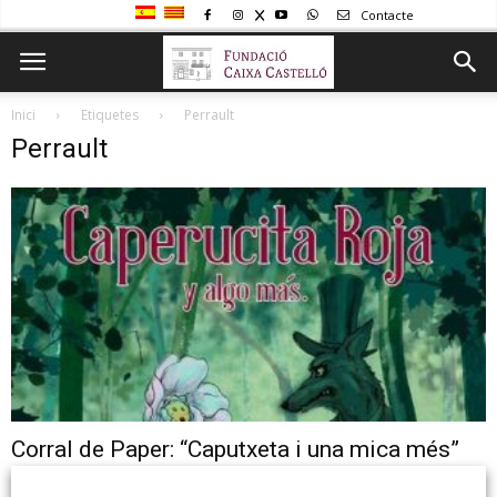
Contacte
Inici
Etiquetes
Perrault
Perrault
Corral de Paper: “Caputxeta i una mica més”
Cicle “Cuencuentahucha” Corral de Paper: “Caputxeta i una mica més”