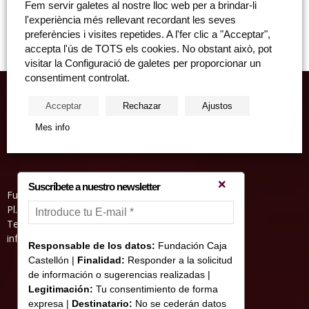
Fem servir galetes al nostre lloc web per a brindar-li
Divendres, 8 de juny, 18:30 hores. Sala d'Actes de l'Edifici Cavallers
l'experiència més rellevant recordant les seves
(entrada per carrer Cervantes de...
preferències i visites repetides. A l'fer clic a "Acceptar",
accepta l'ús de TOTS els cookies. No obstant això, pot
visitar la Configuració de galetes per proporcionar un
consentiment controlat.
Acceptar
Rechazar
Ajustos
Mes info
Suscríbete a nuestro newsletter
Fundació Caixa Castelló • Casa Abadía
Pl. de l’Herba, s/nº. 12001 Castelló de la Plana
Telèfon 964 232 551 • Fax 964 231 550
informacion@fundacioncajacastellon.es
Responsable de los datos:
Fundación Caja
Castellón |
Finalidad:
Responder a la solicitud
de información o sugerencias realizadas |
Legitimación:
Tu consentimiento de forma
expresa |
Destinatario:
No se cederán datos