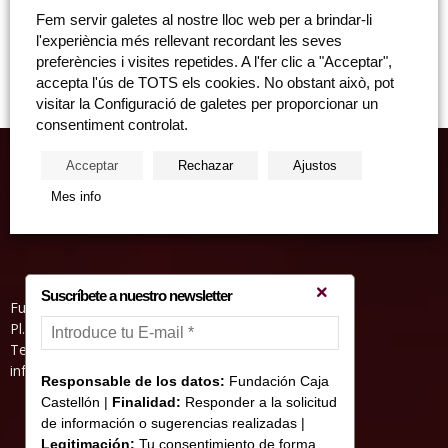
Els seleccionats són alumnes de les Universitats de la Comunitat
Fem servir galetes al nostre lloc web per a brindar-li
Valenciana. Cadascuna de les beques de recerca sobre medi ambient
l'experiència més rellevant recordant les seves
ha sigut dotada...
preferències i visites repetides. A l'fer clic a "Acceptar",
accepta l'ús de TOTS els cookies. No obstant això, pot
visitar la Configuració de galetes per proporcionar un
consentiment controlat.
Acceptar
Rechazar
Ajustos
Mes info
Suscríbete a nuestro newsletter
Fundació Caixa Castelló • Casa Abadía
Pl. de l’Herba, s/nº. 12001 Castelló de la Plana
Telèfon 964 232 551 • Fax 964 231 550
informacion@fundacioncajacastellon.es
Responsable de los datos:
Fundación Caja
Castellón |
Finalidad:
Responder a la solicitud
de información o sugerencias realizadas |
Legitimación:
Tu consentimiento de forma